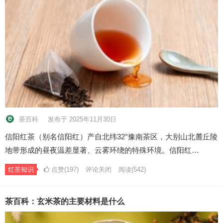
茶百科
发布于 2025年11月30日
信阳红茶（别名信阳红）产自北纬32°豫南茶区，大别山北麓丘陵
地带形成的昼夜温差显著、云雾环绕的特殊环境。信阳红…
红茶知识
点赞(197)
评论关闭
阅读
(542)
茶百科：玄米茶的主要材料是什么