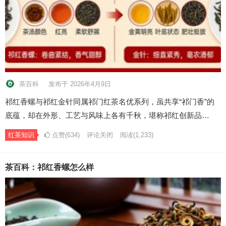
茶百科
发布于 2026年4月9日
祁红香螺与祁红金针同属祁门红茶名优系列，虽共享“祁门香”的
底蕴，却在外形、工艺与风味上各有千秋，堪称祁红创新品…
红茶知识
点赞(634)
评论关闭
阅读
(1,233)
茶百科：祁红香螺怎么样