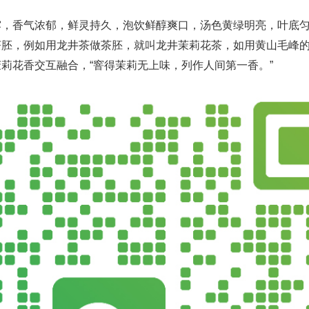
露，香气浓郁，鲜灵持久，泡饮鲜醇爽口，汤色黄绿明亮，叶底
茶胚，例如用龙井茶做茶胚，就叫龙井茉莉花茶，如用黄山毛峰
莉花香交互融合，“窨得茉莉无上味，列作人间第一香。”