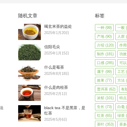
随机文章
标签
喝玄米茶的益处
一种
(99)
一般
(
2025年1月20日
产地
(90)
人群
(
介绍
(120)
作用
信阳毛尖
2025年1月15日
制作
(181)
功效
口感
(285)
可以
什么是莓茶
属于
(99)
工艺
(
2025年8月18日
效果
(77)
方法
(
什么是肉桂茶
普洱茶
(62)
有
2025年2月1日
浓郁
(101)
特点
生长
(73)
白毫
(
法
black tea 不是黑茶，是
红茶
红茶
(65)
绿茶
(
2025年5月6日
茶叶
(353)
茶多