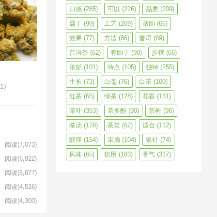
口感
(285)
可以
(226)
品质
(209)
属于
(99)
工艺
(209)
帮助
(66)
效果
(77)
方法
(86)
普洱
(69)
普洱茶
(62)
有助于
(90)
步骤
(66)
浓郁
(101)
特点
(105)
独特
(255)
生长
(73)
白毫
(76)
白茶
(100)
51)
红茶
(65)
绿茶
(128)
花香
(131)
茶叶
(353)
茶多酚
(90)
茶树
(96)
茶汤
(178)
茶类
(62)
适合
(112)
醇厚
(154)
采摘
(104)
银针
(74)
阅读
(7,073)
风味
(65)
饮用
(183)
香气
(317)
阅读
(6,922)
阅读
(5,877)
阅读
(4,526)
阅读
(4,300)