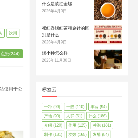
什么是滇红金螺
2026年4月9日
祁红香螺红茶和金针的区
防
饮用
别是什么
2026年4月9日
烟小种怎么样
点赞(244)
2025年11月30日
站仅用于公
标签云
一种
(99)
一般
(110)
丰富
(94)
产地
(90)
人群
(61)
什么
(186)
介绍
(120)
作用
(125)
冲泡
(181)
制作
(181)
功效
(165)
发酵
(84)