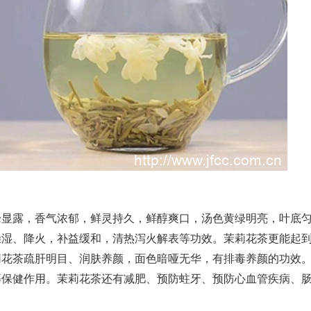
峰显露，香气浓郁，鲜灵持久，鲜醇爽口，汤色黄绿明亮，叶底
燥湿、降火，补益缓和，清热泻火解表等功效。茉莉花茶更能起
莉花茶疏肝明目、润肤养颜，面色暗哑无华，有排毒养颜的功效
等保健作用。茉莉花茶还有减肥、预防蛀牙、预防心血管疾病、