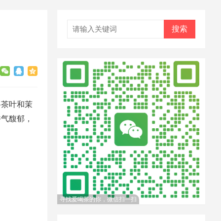
搜索
将茶叶和茉
香气馥郁，
寻找爱喝茶的你，微信扫一扫