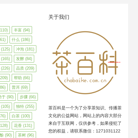
关于我们
110)
丰富
(94)
61)
什么
(186)
(125)
冲泡
(181)
(165)
发酵
(84)
(226)
品质
(209)
209)
帮助
(66)
86)
普洱
(69)
助于
(90)
步骤
(66)
(105)
独特
(255)
茶百科是一个为了分享茶知识、传播茶
文化的公益网站，网站上的内容大部分
76)
白茶
(100)
来自于互联网，仅供参考，如果侵犯了
128)
花香
(131)
您的权益，请联系微信：1271031122
酚
(90)
茶树
(96)