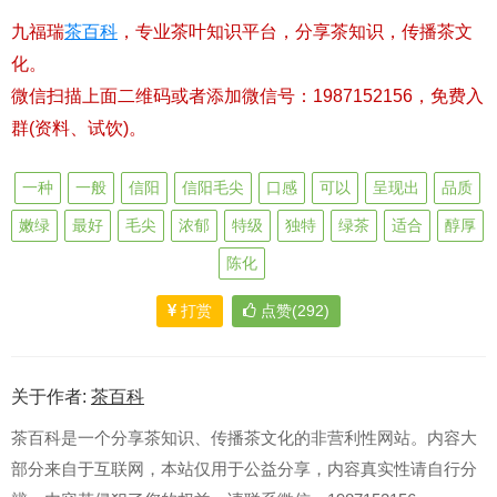
九福瑞
茶百科
，专业茶叶知识平台，分享茶知识，传播茶文
化。
微信扫描上面二维码或者添加微信号：1987152156，免费入
群(资料、试饮)。
一种
一般
信阳
信阳毛尖
口感
可以
呈现出
品质
嫩绿
最好
毛尖
浓郁
特级
独特
绿茶
适合
醇厚
陈化
打赏
点赞(292)
关于作者:
茶百科
茶百科是一个分享茶知识、传播茶文化的非营利性网站。内容大
部分来自于互联网，本站仅用于公益分享，内容真实性请自行分