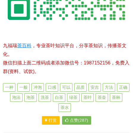
九福瑞
茶百科
，专业茶叶知识平台，分享茶知识，传播茶文
化。
微信扫描上面二维码或者添加微信号：1987152156，免费入
群(资料、试饮)。
一种
一般
冲泡
口感
可以
品质
安吉
方法
正确
泡法
泡茶
洗茶
白茶
绿茶
茶叶
茶壶
茶杯
茶水
打赏
点赞(287)