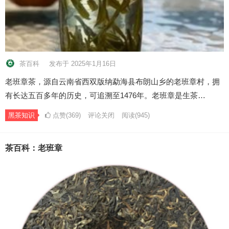
茶百科
发布于 2025年1月16日
老班章茶，源自云南省西双版纳勐海县布朗山乡的老班章村，拥
有长达五百多年的历史，可追溯至1476年。老班章是生茶…
黑茶知识
点赞(369)
评论关闭
阅读
(945)
茶百科：老班章