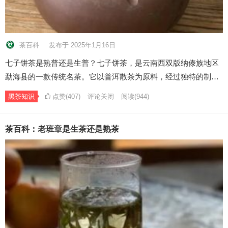
茶百科
发布于 2025年1月16日
七子饼茶是熟普还是生普？七子饼茶，是云南西双版纳傣族地区
勐海县的一款传统名茶。它以普洱散茶为原料，经过独特的制…
黑茶知识
点赞(407)
评论关闭
阅读
(944)
茶百科：老班章是生茶还是熟茶