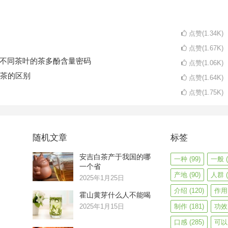
点赞(1.34K)
点赞(1.67K)
码不同茶叶的茶多酚含量密码
点赞(1.06K)
茶的区别
点赞(1.64K)
点赞(1.75K)
随机文章
标签
安吉白茶产于我国的哪
一种
(99)
一般
(
一个省
产地
(90)
人群
(
2025年1月25日
介绍
(120)
作用
霍山黄芽什么人不能喝
2025年1月15日
制作
(181)
功效
口感
(285)
可以