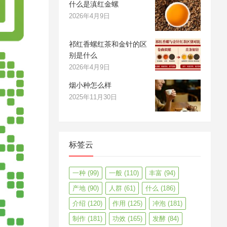
什么是滇红金螺
2026年4月9日
祁红香螺红茶和金针的区
别是什么
2026年4月9日
烟小种怎么样
2025年11月30日
标签云
一种
(99)
一般
(110)
丰富
(94)
产地
(90)
人群
(61)
什么
(186)
介绍
(120)
作用
(125)
冲泡
(181)
制作
(181)
功效
(165)
发酵
(84)