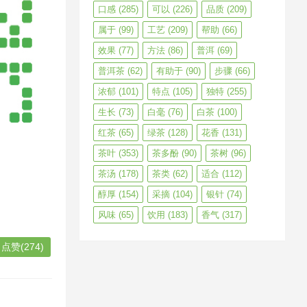
口感
(285)
可以
(226)
品质
(209)
属于
(99)
工艺
(209)
帮助
(66)
效果
(77)
方法
(86)
普洱
(69)
普洱茶
(62)
有助于
(90)
步骤
(66)
浓郁
(101)
特点
(105)
独特
(255)
生长
(73)
白毫
(76)
白茶
(100)
红茶
(65)
绿茶
(128)
花香
(131)
茶叶
(353)
茶多酚
(90)
茶树
(96)
茶汤
(178)
茶类
(62)
适合
(112)
醇厚
(154)
采摘
(104)
银针
(74)
风味
(65)
饮用
(183)
香气
(317)
点赞(274)