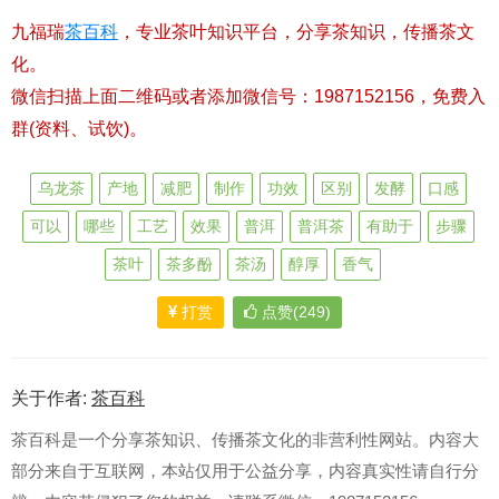
九福瑞
茶百科
，专业茶叶知识平台，分享茶知识，传播茶文
化。
微信扫描上面二维码或者添加微信号：1987152156，免费入
群(资料、试饮)。
乌龙茶
产地
减肥
制作
功效
区别
发酵
口感
可以
哪些
工艺
效果
普洱
普洱茶
有助于
步骤
茶叶
茶多酚
茶汤
醇厚
香气
打赏
点赞(249)
关于作者:
茶百科
茶百科是一个分享茶知识、传播茶文化的非营利性网站。内容大
部分来自于互联网，本站仅用于公益分享，内容真实性请自行分