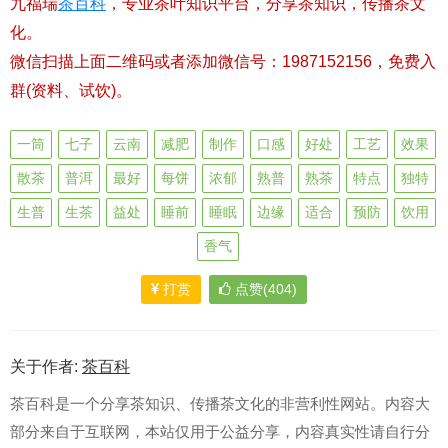
九福瑞
茶百科
，专业茶叶知识平台，分享茶知识，传播茶文
化。
微信扫描上面二维码或者添加微信号：1987152156，免费入
群(资料、试饮)。
一筒
七子
云南
减肥
制作
口感
好处
工艺
效果
散茶
普洱
最好
每饼
浓郁
熟普
熟茶
特点
独特
生普
生茶
益处
睡前
睡眠
边缘
适合
预防
饮用
香气
打赏
点赞(404)
关于作者:
茶百科
茶百科是一个分享茶知识、传播茶文化的非营利性网站。内容大
部分来自于互联网，本站仅用于公益分享，内容真实性请自行分