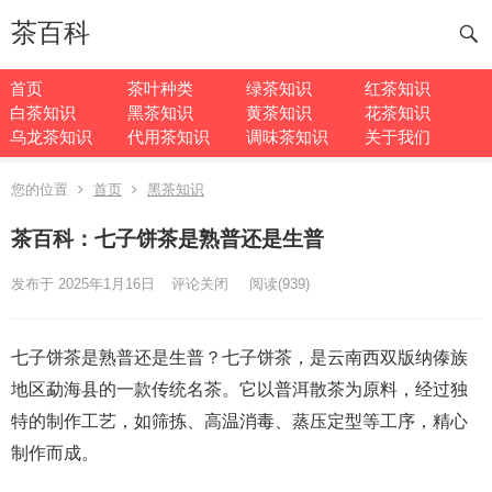
茶百科
首页
茶叶种类
绿茶知识
红茶知识
白茶知识
黑茶知识
黄茶知识
花茶知识
乌龙茶知识
代用茶知识
调味茶知识
关于我们
您的位置
首页
黑茶知识
茶百科：七子饼茶是熟普还是生普
发布于 2025年1月16日
评论关闭
阅读
(939)
七子饼茶是熟普还是生普？七子饼茶，是云南西双版纳傣族
地区勐海县的一款传统名茶。它以普洱散茶为原料，经过独
特的制作工艺，如筛拣、高温消毒、蒸压定型等工序，精心
制作而成。