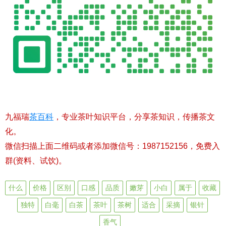
九福瑞
茶百科
，专业茶叶知识平台，分享茶知识，传播茶文
化。
微信扫描上面二维码或者添加微信号：1987152156，免费入
群(资料、试饮)。
什么
价格
区别
口感
品质
嫩芽
小白
属于
收藏
独特
白毫
白茶
茶叶
茶树
适合
采摘
银针
香气