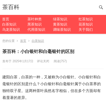
茶百科
首页
茶叶种类
绿茶知识
红茶知识
白茶知识
黑茶知识
黄茶知识
花茶知识
乌龙茶知识
代用茶知识
调味茶知识
关于我们
您的位置
首页
白茶知识
茶百科：小白银针和白毫银针的区别
发布于 2025年1月17日
评论关闭
阅读
(757)
建阳白茶，白茶的一种，又被称为小白银针。小白银针和白
毫银针的区别是什么？小白银针和白毫银针属于小白茶界的
独特双子星。这两种茶叶虽然名字相似，但在多个方面却有
着显著的差异。