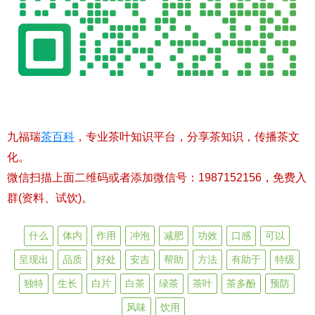
九福瑞
茶百科
，专业茶叶知识平台，分享茶知识，传播茶文
化。
微信扫描上面二维码或者添加微信号：1987152156，免费入
群(资料、试饮)。
什么
体内
作用
冲泡
减肥
功效
口感
可以
呈现出
品质
好处
安吉
帮助
方法
有助于
特级
独特
生长
白片
白茶
绿茶
茶叶
茶多酚
预防
风味
饮用