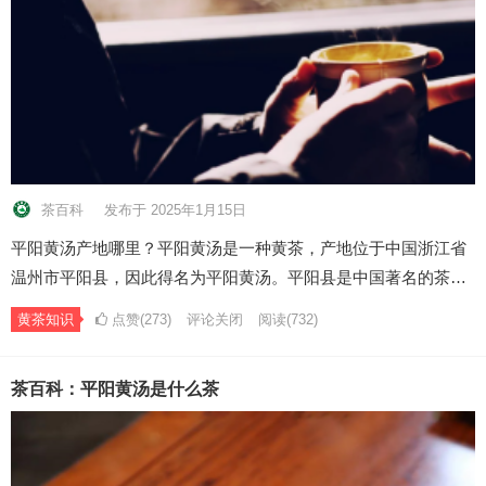
茶百科
发布于 2025年1月15日
平阳黄汤产地哪里？平阳黄汤是一种黄茶，产地位于中国浙江省
温州市平阳县，因此得名为平阳黄汤。平阳县是中国著名的茶…
黄茶知识
点赞(273)
评论关闭
阅读
(732)
茶百科：平阳黄汤是什么茶