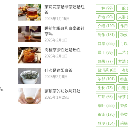
茉莉花茶是绿茶还是红
一种
(99)
一般
(
茶
产地
(90)
人群
(
2025年1月15日
介绍
(120)
作用
睡前能喝政和白毫银针
茶吗
制作
(181)
功效
2025年2月1日
口感
(285)
可以
肉桂茶凉性还是热性
属于
(99)
工艺
(
2025年2月1日
效果
(77)
方法
(
什么是建阳白茶
普洱茶
(62)
有
2025年2月9日
浓郁
(101)
特点
生长
(73)
白毫
(
法
蒙顶茶的功效与好处
红茶
(65)
绿茶
(
2025年1月25日
茶叶
(353)
茶多
茶汤
(178)
茶类
醇厚
(154)
采摘