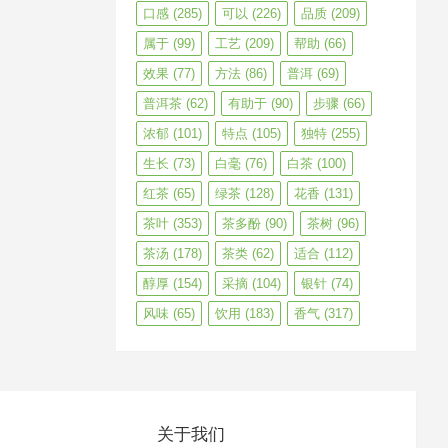
口感
(285)
可以
(226)
品质
(209)
属于
(99)
工艺
(209)
帮助
(66)
效果
(77)
方法
(86)
普洱
(69)
普洱茶
(62)
有助于
(90)
步骤
(66)
浓郁
(101)
特点
(105)
独特
(255)
生长
(73)
白毫
(76)
白茶
(100)
红茶
(65)
绿茶
(128)
花香
(131)
茶叶
(353)
茶多酚
(90)
茶树
(96)
茶汤
(178)
茶类
(62)
适合
(112)
醇厚
(154)
采摘
(104)
银针
(74)
风味
(65)
饮用
(183)
香气
(317)
关于我们