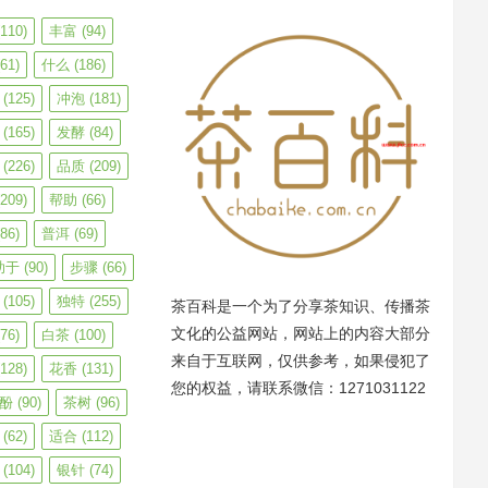
110)
丰富
(94)
61)
什么
(186)
(125)
冲泡
(181)
(165)
发酵
(84)
(226)
品质
(209)
209)
帮助
(66)
86)
普洱
(69)
助于
(90)
步骤
(66)
(105)
独特
(255)
茶百科是一个为了分享茶知识、传播茶
文化的公益网站，网站上的内容大部分
76)
白茶
(100)
来自于互联网，仅供参考，如果侵犯了
128)
花香
(131)
您的权益，请联系微信：1271031122
酚
(90)
茶树
(96)
(62)
适合
(112)
(104)
银针
(74)