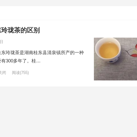
东玲珑茶的区别
5日
桂东玲珑茶是湖南桂东县清泉镇所产的一种
有300多年了。桂…
关闭
阅读
(755)