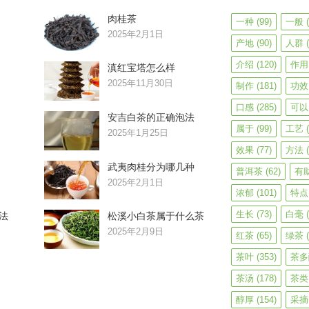
肉桂茶
一种
(99)
一般
(
2025年2月1日
产地
(90)
人群
(
介绍
(120)
作用
滇红宝塔怎么样
2025年11月30日
制作
(181)
功效
口感
(285)
可以
安吉白茶的正确泡法
属于
(99)
工艺
(
2025年1月25日
效果
(77)
方法
(
武夷肉桂分为哪几种
普洱茶
(62)
有
2025年2月1日
浓郁
(101)
特点
生长
(73)
白毫
(
法
松溪小白茶属于什么茶
2025年2月9日
红茶
(65)
绿茶
(
茶叶
(353)
茶多
茶汤
(178)
茶类
醇厚
(154)
采摘