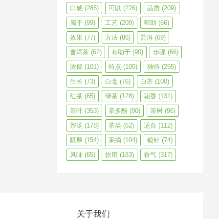
口感
(285)
可以
(226)
品质
(209)
属于
(99)
工艺
(209)
帮助
(66)
效果
(77)
方法
(86)
普洱
(69)
普洱茶
(62)
有助于
(90)
步骤
(66)
浓郁
(101)
特点
(105)
独特
(255)
生长
(73)
白毫
(76)
白茶
(100)
红茶
(65)
绿茶
(128)
花香
(131)
茶叶
(353)
茶多酚
(90)
茶树
(96)
茶汤
(178)
茶类
(62)
适合
(112)
醇厚
(154)
采摘
(104)
银针
(74)
风味
(65)
饮用
(183)
香气
(317)
关于我们