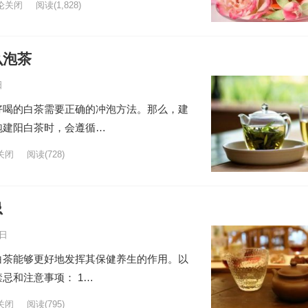
论关闭
阅读
(1,828)
么泡茶
日
好喝的白茶需要正确的冲泡方法。那么，建
泡建阳白茶时，会遵循…
关闭
阅读
(728)
忌
5日
白茶能够更好地发挥其保健养生的作用。以
忌和注意事项： 1…
关闭
阅读
(795)