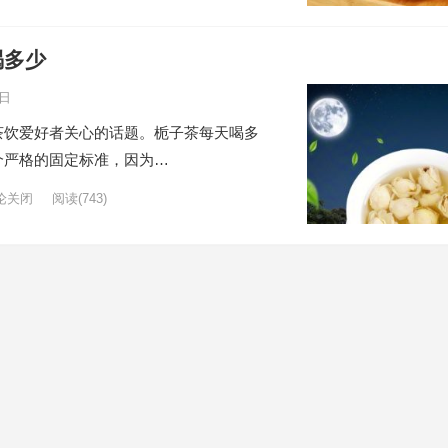
喝多少
0日
茶饮爱好者关心的话题。栀子茶每天喝多
个严格的固定标准，因为…
论关闭
阅读
(743)