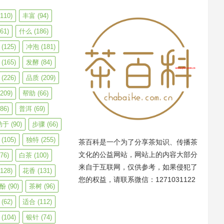
110)
丰富
(94)
61)
什么
(186)
(125)
冲泡
(181)
(165)
发酵
(84)
(226)
品质
(209)
209)
帮助
(66)
86)
普洱
(69)
助于
(90)
步骤
(66)
(105)
独特
(255)
茶百科是一个为了分享茶知识、传播茶
文化的公益网站，网站上的内容大部分
76)
白茶
(100)
来自于互联网，仅供参考，如果侵犯了
128)
花香
(131)
您的权益，请联系微信：1271031122
酚
(90)
茶树
(96)
(62)
适合
(112)
(104)
银针
(74)