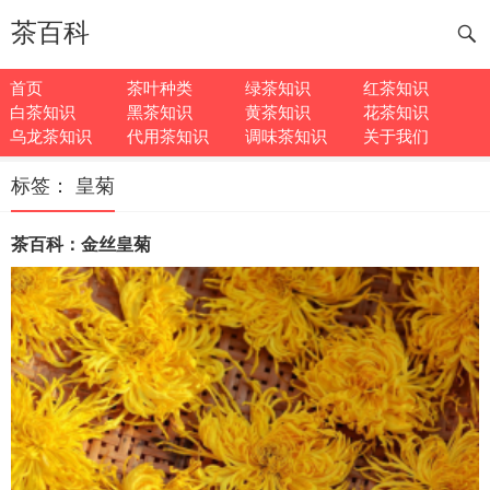
茶百科
首页
茶叶种类
绿茶知识
红茶知识
白茶知识
黑茶知识
黄茶知识
花茶知识
乌龙茶知识
代用茶知识
调味茶知识
关于我们
标签：
皇菊
茶百科：金丝皇菊