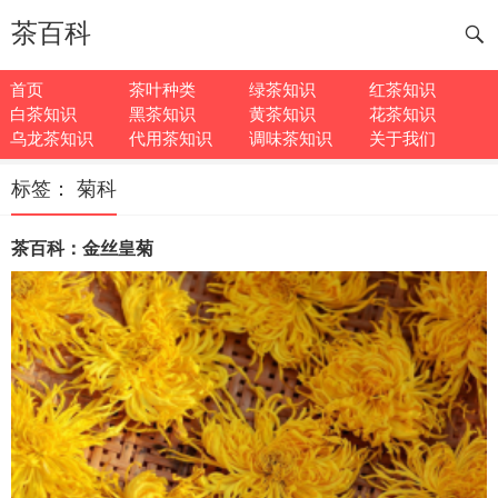
茶百科
首页
茶叶种类
绿茶知识
红茶知识
白茶知识
黑茶知识
黄茶知识
花茶知识
乌龙茶知识
代用茶知识
调味茶知识
关于我们
标签：
菊科
茶百科：金丝皇菊