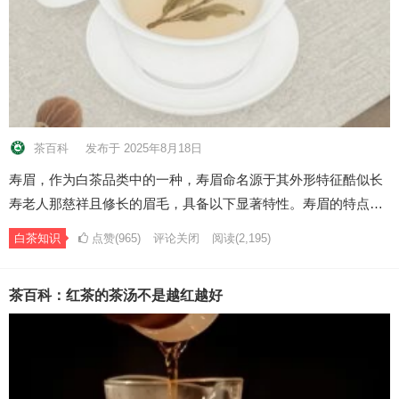
茶百科
发布于 2025年8月18日
寿眉，作为白茶品类中的一种，寿眉命名源于其外形特征酷似长
寿老人那慈祥且修长的眉毛，具备以下显著特性。寿眉的特点…
白茶知识
点赞(965)
评论关闭
阅读
(2,195)
茶百科：红茶的茶汤不是越红越好