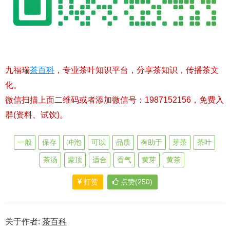
九福瑞
茶百科
，专业茶叶知识平台，分享茶知识，传播茶文
化。
微信扫描上面二维码或者添加微信号：1987152156，免费入
群(资料、试饮)。
一般
保存
冲泡
可以
品质
有助于
芽茶
茶叶
茶汤
蒙顶
适合
香气
黄芽
黄茶
打赏
点赞(250)
关于作者:
茶百科