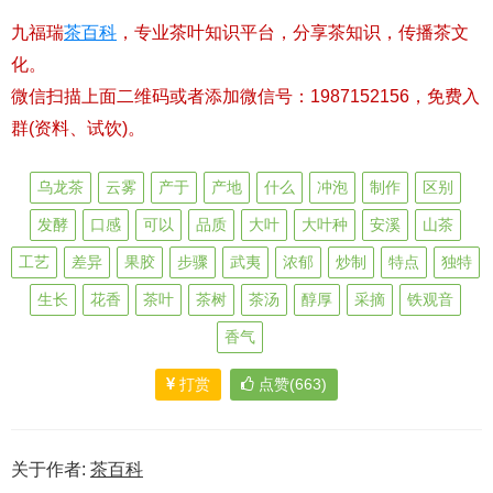
九福瑞
茶百科
，专业茶叶知识平台，分享茶知识，传播茶文
化。
微信扫描上面二维码或者添加微信号：1987152156，免费入
群(资料、试饮)。
乌龙茶
云雾
产于
产地
什么
冲泡
制作
区别
发酵
口感
可以
品质
大叶
大叶种
安溪
山茶
工艺
差异
果胶
步骤
武夷
浓郁
炒制
特点
独特
生长
花香
茶叶
茶树
茶汤
醇厚
采摘
铁观音
香气
打赏
点赞(663)
关于作者:
茶百科