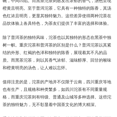
碗，中间凹陷。而黑茶沱茶则散发出浓郁的香气，汤色呈现
橙黄且明亮。至于普洱沱茶，它具有一种独特的陈香，其汤
色红浓且明亮，更显其独特魅力。这些差异使得两种沱茶在
品饮体验上各具特色，为茶友们提供了丰富的选择和体验。
除了普洱茶的独特风味，沱茶也以其独特的形态在黑茶中独
树一帜。重庆沱茶和普洱茶的区别是什么？普洱沱茶以其紧
结的外形、红褐的色泽和独特的陈香，展现着其不凡的品
质。而黑茶沱茶，则以其香气浓郁、滋味醇厚、回甘的喉味
和橙黄明亮的汤色，让人难以忘怀。
值得注意的是，沱茶的产地并不仅限于云南，四川重庆等地
也有生产，且规格和种类繁多，如四川沱茶有不同重量规
格，而重庆沱茶则有特级、普通及山城等多种选择。这些沱
茶的独特魅力，无不彰显着中国茶文化的博大精深。