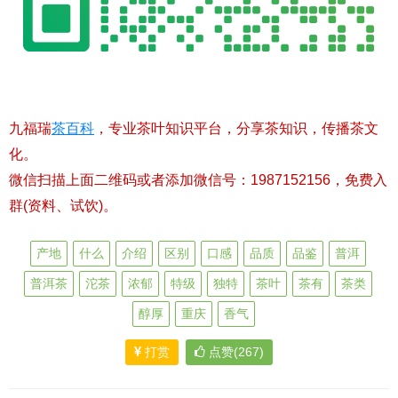
九福瑞
茶百科
，专业茶叶知识平台，分享茶知识，传播茶文
化。
微信扫描上面二维码或者添加微信号：1987152156，免费入
群(资料、试饮)。
产地
什么
介绍
区别
口感
品质
品鉴
普洱
普洱茶
沱茶
浓郁
特级
独特
茶叶
茶有
茶类
醇厚
重庆
香气
打赏
点赞(267)