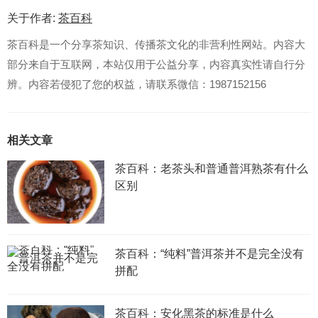
关于作者:
茶百科
茶百科是一个分享茶知识、传播茶文化的非营利性网站。内容大
部分来自于互联网，本站仅用于公益分享，内容真实性请自行分
辨。内容若侵犯了您的权益，请联系微信：1987152156
相关文章
茶百科：老茶头和普通普洱熟茶有什么
区别
茶百科：“纯料”普洱茶并不是完全没有
拼配
茶百科：安化黑茶的标准是什么