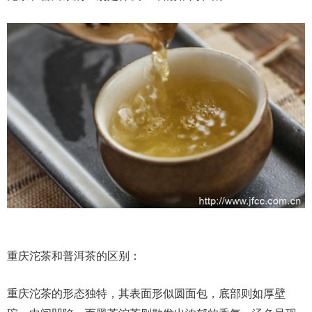
重庆沱茶和普洱茶的区别：
重庆沱茶的形态独特，其表面形似圆面包，底部则如厚壁