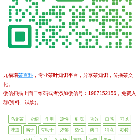
九福瑞
茶百科
，专业茶叶知识平台，分享茶知识，传播茶文
化。
微信扫描上面二维码或者添加微信号：1987152156，免费入
群(资料、试饮)。
乌龙茶
介绍
作用
凉性
到底
功效
口感
可以
味道
属于
有助于
浓郁
热性
爽口
特点
独特