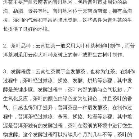
洱茶主要产自云南省的普洱地区，包括普洱市及周边的勐
海、勐腊、景谷等地。普洱地区位于云南西南部，拥有高海
拔、湿润的气候和丰富的降水资源，这些条件为普洱茶的生
长提供了良好的环境。
2、茶叶品种：云南红茶一般采用大叶种茶树鲜叶制作，而普
洱茶则采用云南大叶种茶树上的老叶或野生古树叶制作。
3、发酵程度：云南红茶属于全发酵茶，也称为红茶。在制作
过程中，茶叶经过摊凉、揉捻、发酵、烘焙等步骤，其中发
酵是关键步骤。发酵过程中，茶叶内部的酶与空气接触，产
生氧化反应，茶叶的颜色由绿色变为红褐色，并且茶叶的香
气、口感也得到了提升；普洱茶是一种后发酵茶。在制作过
程中，普洱茶经过摊凉、杀青、揉捻、堆渥等步骤。其中堆
渥是普洱茶独有的发酵过程，茶叶在湿润的环境中进行微生
物发酵。这个发酵过程可以持续几个月到几年不等，茶叶的