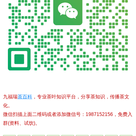
九福瑞
茶百科
，专业茶叶知识平台，分享茶知识，传播茶文
化。
微信扫描上面二维码或者添加微信号：1987152156，免费入
群(资料、试饮)。