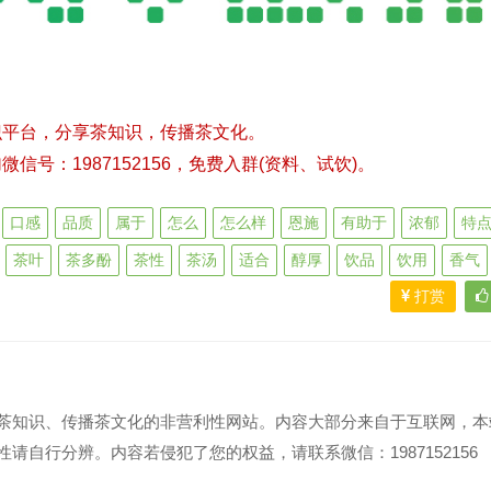
识平台，分享茶知识，传播茶文化。
号：1987152156，免费入群(资料、试饮)。
口感
品质
属于
怎么
怎么样
恩施
有助于
浓郁
特
茶叶
茶多酚
茶性
茶汤
适合
醇厚
饮品
饮用
香气
打赏
茶知识、传播茶文化的非营利性网站。内容大部分来自于互联网，本
请自行分辨。内容若侵犯了您的权益，请联系微信：1987152156