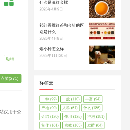
什么是滇红金螺
2026年4月9日
祁红香螺红茶和金针的区
别是什么
2026年4月9日
烟小种怎么样
2025年11月30日
点
独特
点赞(271)
标签云
一种
(99)
一般
(110)
丰富
(94)
产地
(90)
人群
(61)
什么
(186)
站仅用于公
介绍
(120)
作用
(125)
冲泡
(181)
制作
(181)
功效
(165)
发酵
(84)