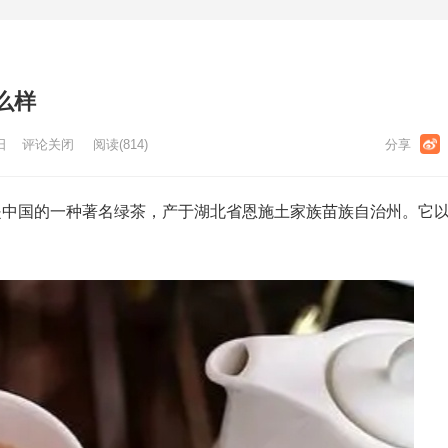
么样
日
评论关闭
阅读
(814)
是中国的一种著名绿茶，产于湖北省恩施土家族苗族自治州。它