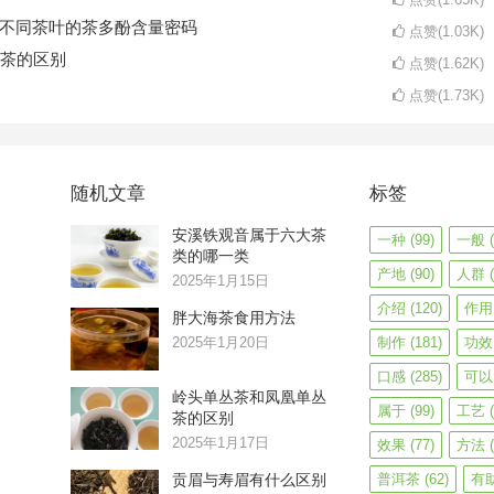
码不同茶叶的茶多酚含量密码
点赞(1.03K)
茶的区别
点赞(1.62K)
点赞(1.73K)
随机文章
标签
安溪铁观音属于六大茶
一种
(99)
一般
(
类的哪一类
产地
(90)
人群
(
2025年1月15日
介绍
(120)
作用
胖大海茶食用方法
2025年1月20日
制作
(181)
功效
口感
(285)
可以
岭头单丛茶和凤凰单丛
属于
(99)
工艺
(
茶的区别
2025年1月17日
效果
(77)
方法
(
贡眉与寿眉有什么区别
普洱茶
(62)
有