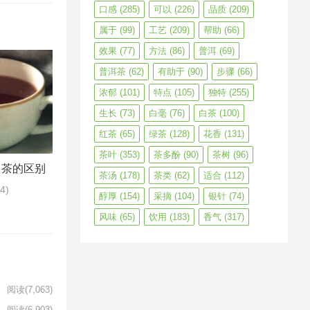
口感
(285)
可以
(226)
品质
(209)
属于
(99)
工艺
(209)
帮助
(66)
效果
(77)
方法
(86)
普洱
(69)
普洱茶
(62)
有助于
(90)
步骤
(66)
浓郁
(101)
特点
(105)
独特
(255)
生长
(73)
白毫
(76)
白茶
(100)
红茶
(65)
绿茶
(128)
花香
(131)
茶叶
(353)
茶多酚
(90)
茶树
(96)
白茶的区别
茶汤
(178)
茶类
(62)
适合
(112)
44)
醇厚
(154)
采摘
(104)
银针
(74)
风味
(65)
饮用
(183)
香气
(317)
阅读
(7,063)
阅读
(6,903)