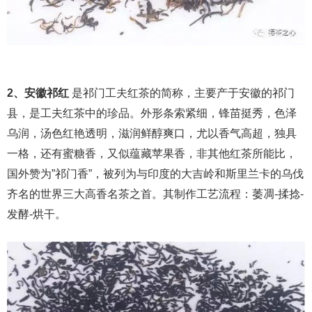
2、安徽祁红
是祁门工夫红茶的简称，主要产于安徽的祁门
县，是工夫红茶中的珍品。外形条索紧细，锋苗挺秀，色泽
乌润，汤色红艳透明，滋润鲜醇爽口，尤以香气高超，独具
一格，还有蜜糖香，又似蕴藏苹果香，非其他红茶所能比，
国外赞为”祁门香”，被列为与印度的大吉岭和斯里兰卡的乌伐
齐名的世界三大高香名茶之首。其制作工艺流程：萎凋-揉捻-
发酵-烘干。