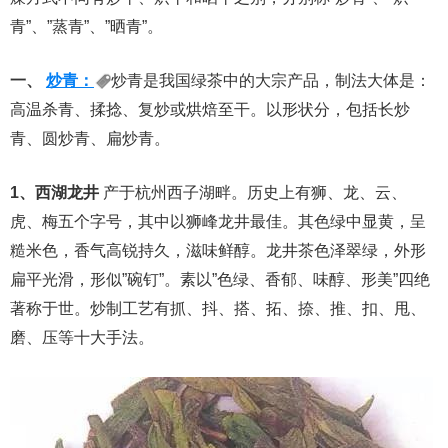
青”、”蒸青”、”晒青”。
一、
炒青：
炒青是我国绿茶中的大宗产品，制法大体是：
高温杀青、揉捻、复炒或烘焙至干。以形状分，包括长炒
青、圆炒青、扁炒青。
1、西湖龙井
产于杭州西子湖畔。历史上有狮、龙、云、
虎、梅五个字号，其中以狮峰龙井最佳。其色绿中显黄，呈
糙米色，香气高锐持久，滋味鲜醇。龙井茶色泽翠绿，外形
扁平光滑，形似”碗钉”。素以”色绿、香郁、味醇、形美”四绝
著称于世。炒制工艺有抓、抖、搭、拓、捺、推、扣、甩、
磨、压等十大手法。