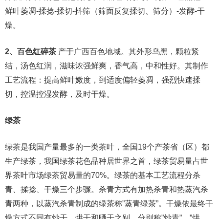
鲜叶萎凋-揉捻-揉切-抖筛（筛面反复揉切、筛分）-发酵-干
燥。
2、百色红碎茶
产于广西百色地域。其外形乌黑，颗粒紧
结，汤色红润，滋味浓强鲜爽，香气高，中和性好。其制作
工艺流程：提高鲜叶嫩度，到适度偏轻萎凋，强烈快速揉
切，控温控湿发酵，及时干燥。
绿茶
绿茶是我国产量最多的一类茶叶，全国19个产茶省（区）都
生产绿茶，我国绿茶花色品种居世界之首，绿茶贸易量占世
界茶叶市场绿茶贸易量的70%。绿茶的基本工艺流程分杀
青、揉捻、干燥三个步骤。杀青方式有加热杀青和热蒸汽杀
青两种，以蒸汽杀青制成的绿茶称”蒸青绿茶”。干燥依最终干
燥方式不同有炒干、烘干和晒干之别，分别称”炒青”、”烘