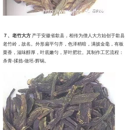
７、老竹大方
产于安徽省歙县，相传为僧人大方始创于歙县
老竹岭，故名。外形扁平匀齐，色泽稍暗，满披金毫，有板
栗香，滋味醇厚，叶底嫩匀，芽叶肥壮。其制作工艺流程：
杀青-揉捻-做坯-辉锅。