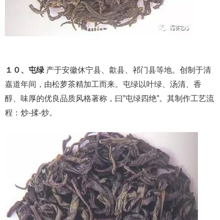
１０、屯绿
产于安徽休宁县、歙县、祁门县等地。创制于清
嘉道年间，由松萝茶精加工而来。屯绿以叶绿、汤清、香
醇、味厚的优良品质风格著称，曰”屯绿四绝”。其制作工艺流
程：炒-揉-炒。