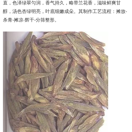
直，色泽绿翠匀润，香气持久，略带兰花香，滋味鲜爽甘
醇，汤色杏绿明亮，叶底细嫩成朵。其制作工艺流程：摊放-
杀青-摊凉-辉干-分筛整形。