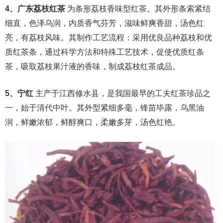
4、广东荔枝红茶
为条形荔枝香味型红茶。其外形条索紧结
细直，色泽乌润，内质香气芬芳，滋味鲜爽香甜，汤色红
亮，有荔枝风味。其制作工艺流程：采用优良品种荔枝和优
质红茶条，通过科学方法和特殊工艺技术，促使优质红条
茶，吸取荔枝果汁液的香味，制成荔枝红茶成品。
5、宁红
主产于江西修水县，是我国最早的工夫红茶珍品之
一，始于清代中叶。其外型紧细多毫，锋苗毕露，乌黑油
润，鲜嫩浓郁，鲜醇爽口，柔嫩多芽，汤色红艳。