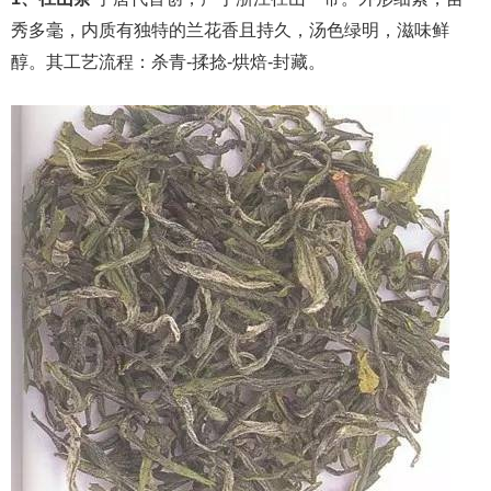
秀多毫，内质有独特的兰花香且持久，汤色绿明，滋味鲜
醇。其工艺流程：杀青-揉捻-烘焙-封藏。