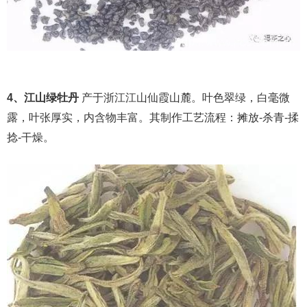
4、江山绿牡丹
产于浙江江山仙霞山麓。叶色翠绿，白毫微
露，叶张厚实，内含物丰富。其制作工艺流程：摊放-杀青-揉
捻-干燥。