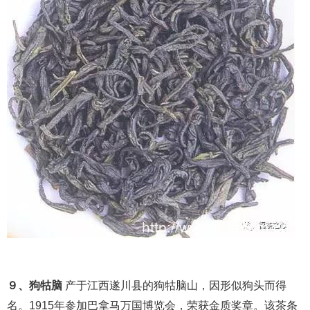
９、狗牯脑
产于江西遂川县的狗牯脑山，因形似狗头而得
名。1915年参加巴拿马万国博览会，荣获金质奖章。该茶条