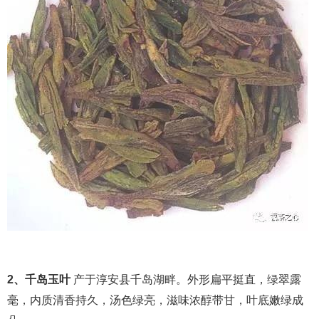
2、千岛玉叶
产于淳安县千岛湖畔。外形扁平挺直，绿翠露
毫，内质清香持久，汤色绿亮，滋味浓醇带甘，叶底嫩绿成