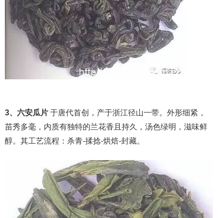
3、六安瓜片
于唐代首创，产于浙江径山一带。外形细紧，
苗秀多毫，内质有独特的兰花香且持久，汤色绿明，滋味鲜
醇。其工艺流程：杀青-揉捻-烘焙-封藏。