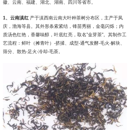
徽、云南、福建、湖北、湖南、四川等省市。
1、云南滇红
产于滇西南云南大叶种茶树分布区，主产于凤
庆，渤海等县。其外形条索紧结，锋苗秀丽，金毫闪烁；内
质汤色红艳，香馨味醇，叶底红亮，取名”金芽茶”。其制作工
艺流程：鲜叶（摊青叶）-挤揉、成型-通气发酵-毛火-解块、
筛分、散热-足火-冷却-毛茶。