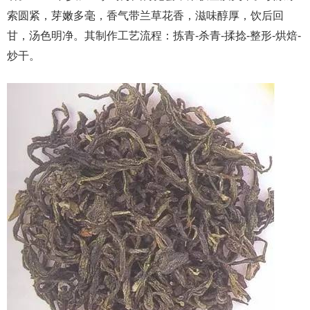
索圆紧，芽嫩多毫，香气带兰草花香，滋味醇厚，饮后回
甘，汤色明净。其制作工艺流程：拣青-杀青-揉捻-整形-烘焙-
炒干。