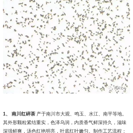
1、 南川红碎茶
产于南川市大观、鸣玉、水江、南平等地。
其外形颗粒紧结重实，色泽乌润，内质香气鲜深持久，滋味
深强鲜爽，汤色红艳明亮，叶底红叶嫩匀。制作工艺流程：