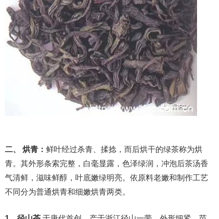
二、 烘青：
鲜叶经过杀青、揉捻，而后烘干的绿茶称为烘
青。其外形条索完整，白毫显露，色泽绿润，冲泡后茶汤香
气清鲜，滋味鲜醇，叶底嫩绿明亮。依原料老嫩和制作工艺
不同分为普通烘青和细嫩烘青两类。
1、径山茶
于唐代首创，产于浙江径山一带。外形细紧，苗