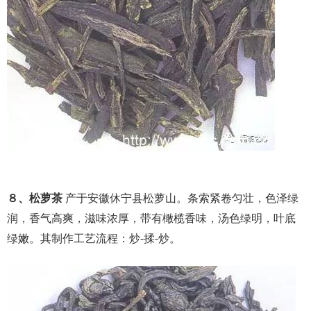
８、松萝茶
产于安徽休宁县松萝山。条索紧卷匀壮，色泽绿
润，香气高爽，滋味浓厚，带有橄榄香味，汤色绿明，叶底
绿嫩。其制作工艺流程：炒-揉-炒。