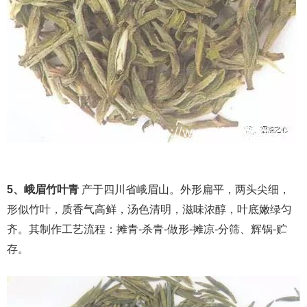
5、峨眉竹叶青
产于四川省峨眉山。外形扁平，两头尖细，
形似竹叶，质香气高鲜，汤色清明，滋味浓醇，叶底嫩绿匀
齐。其制作工艺流程：摊青-杀青-做形-摊凉-分筛、辉锅-贮
存。