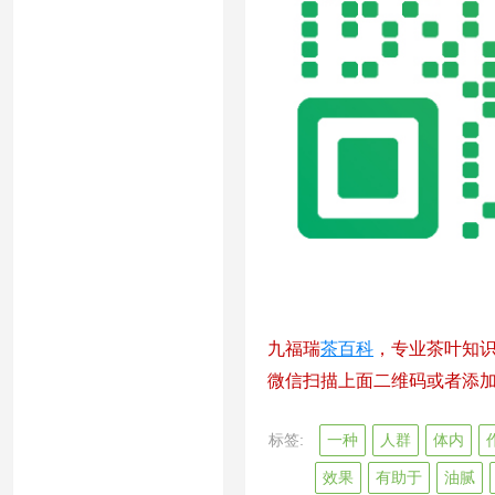
九福瑞
茶百科
，专业茶叶知
微信扫描上面二维码或者添加微信
标签:
一种
人群
体内
效果
有助于
油腻