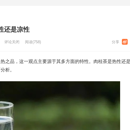
性还是凉性
评论关闭
阅读
(758)
温热之品，这一观点主要源于其多方面的特性。肉桂茶是热性还
下分析。