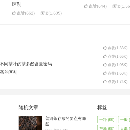
区别
点赞(644)
阅读
(1,5
点赞(662)
阅读
(1,605)
点赞(1.33K)
点赞(1.66K)
码不同茶叶的茶多酚含量密码
点赞(1.05K)
茶的区别
点赞(1.63K)
点赞(1.74K)
随机文章
标签
普洱茶存放的要点有哪
一种
(99)
一般
(
些
产地
(90)
人群
(