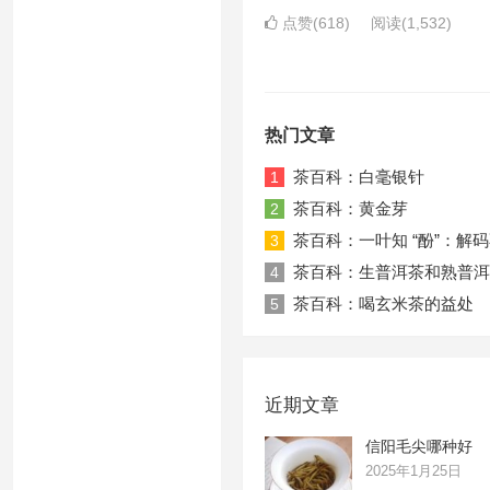
点赞(618)
阅读
(1,532)
热门文章
茶百科：白毫银针
1
茶百科：黄金芽
2
茶百科：一叶知 “酚”：解
3
茶百科：生普洱茶和熟普洱
4
茶百科：喝玄米茶的益处
5
近期文章
信阳毛尖哪种好
2025年1月25日