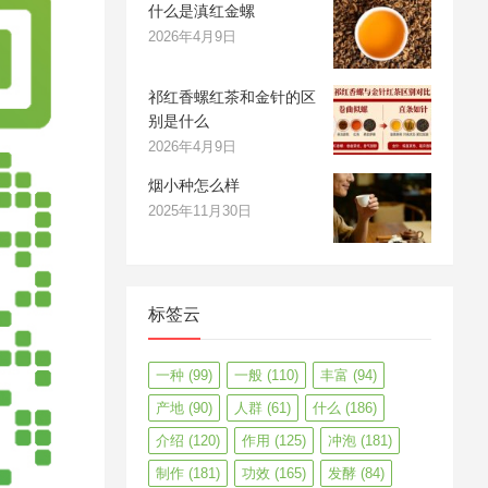
什么是滇红金螺
2026年4月9日
祁红香螺红茶和金针的区
别是什么
2026年4月9日
烟小种怎么样
2025年11月30日
标签云
一种
(99)
一般
(110)
丰富
(94)
产地
(90)
人群
(61)
什么
(186)
介绍
(120)
作用
(125)
冲泡
(181)
制作
(181)
功效
(165)
发酵
(84)