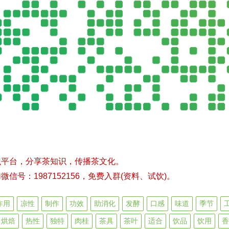
识平台，分享茶知识，传播茶文化。
号：1987152156，免费入群(资料、试饮)。
作用
凉性
制作
功效
助消化
发酵
口感
味道
季节
烘焙
热性
独特
肉桂
茶具
茶叶
适合
饮品
饮用
香