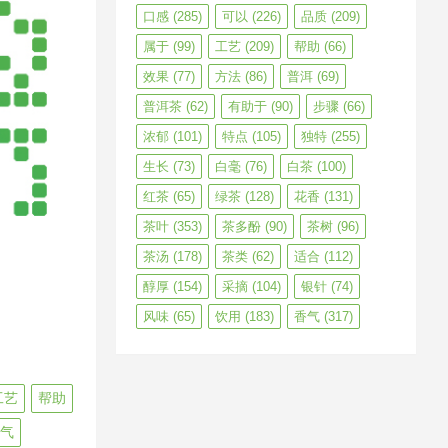
口感
(285)
可以
(226)
品质
(209)
属于
(99)
工艺
(209)
帮助
(66)
效果
(77)
方法
(86)
普洱
(69)
普洱茶
(62)
有助于
(90)
步骤
(66)
浓郁
(101)
特点
(105)
独特
(255)
生长
(73)
白毫
(76)
白茶
(100)
红茶
(65)
绿茶
(128)
花香
(131)
茶叶
(353)
茶多酚
(90)
茶树
(96)
茶汤
(178)
茶类
(62)
适合
(112)
醇厚
(154)
采摘
(104)
银针
(74)
风味
(65)
饮用
(183)
香气
(317)
工艺
帮助
气