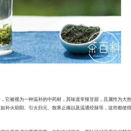
看，它被视为一种温补的中药材，其味道辛辣甘甜，且属性为大
，如补火助阳、引火归元、散寒止痛以及温通经脉等，这些都使