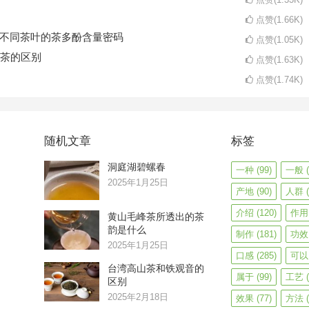
点赞(1.66K)
码不同茶叶的茶多酚含量密码
点赞(1.05K)
茶的区别
点赞(1.63K)
点赞(1.74K)
随机文章
标签
洞庭湖碧螺春
一种
(99)
一般
(
2025年1月25日
产地
(90)
人群
(
介绍
(120)
作用
黄山毛峰茶所透出的茶
韵是什么
制作
(181)
功效
2025年1月25日
口感
(285)
可以
台湾高山茶和铁观音的
属于
(99)
工艺
(
区别
2025年2月18日
效果
(77)
方法
(