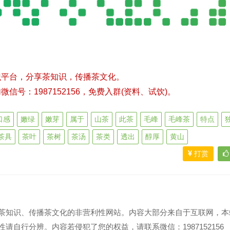
识平台，分享茶知识，传播茶文化。
号：1987152156，免费入群(资料、试饮)。
口感
嫩绿
嫩芽
属于
山茶
此茶
毛峰
毛峰茶
特点
茶具
茶叶
茶树
茶汤
茶类
透出
醇厚
黄山
打赏
茶知识、传播茶文化的非营利性网站。内容大部分来自于互联网，本
请自行分辨。内容若侵犯了您的权益，请联系微信：1987152156