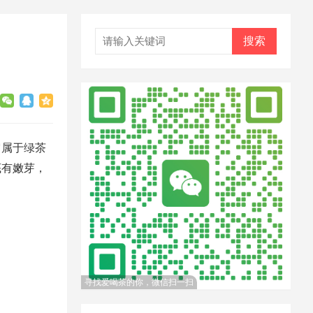
搜索
它属于绿茶
底有嫩芽，
寻找爱喝茶的你，微信扫一扫