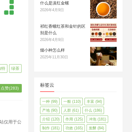
什么是滇红金螺
2026年4月9日
祁红香螺红茶和金针的区
别是什么
2026年4月9日
烟小种怎么样
2025年11月30日
独特
绿茶
标签云
点赞(283)
一种
(99)
一般
(110)
丰富
(94)
产地
(90)
人群
(61)
什么
(186)
介绍
(120)
作用
(125)
冲泡
(181)
站仅用于公
制作
(181)
功效
(165)
发酵
(84)