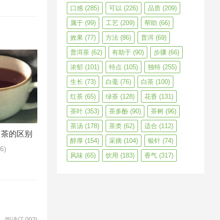
口感
(285)
可以
(226)
品质
(209)
属于
(99)
工艺
(209)
帮助
(66)
效果
(77)
方法
(86)
普洱
(69)
普洱茶
(62)
有助于
(90)
步骤
(66)
浓郁
(101)
特点
(105)
独特
(255)
生长
(73)
白毫
(76)
白茶
(100)
红茶
(65)
绿茶
(128)
花香
(131)
茶叶
(353)
茶多酚
(90)
茶树
(96)
茶汤
(178)
茶类
(62)
适合
(112)
白茶的区别
醇厚
(154)
采摘
(104)
银针
(74)
56)
风味
(65)
饮用
(183)
香气
(317)
阅读
(7,092)