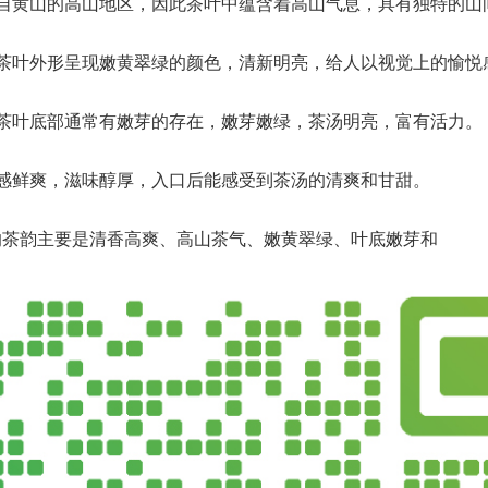
自黄山的高山地区，因此茶叶中蕴含着高山气息，具有独特的山
茶叶外形呈现嫩黄翠绿的颜色，清新明亮，给人以视觉上的愉悦
茶叶底部通常有嫩芽的存在，嫩芽嫩绿，茶汤明亮，富有活力。
感鲜爽，滋味醇厚，入口后能感受到茶汤的清爽和甘甜。
的茶韵主要是清香高爽、高山茶气、嫩黄翠绿、叶底嫩芽和