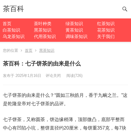
茶百科
首页
茶叶种类
绿茶知识
红茶知识
白茶知识
黑茶知识
黄茶知识
花茶知识
乌龙茶知识
代用茶知识
调味茶知识
关于我们
您的位置
首页
黑茶知识
茶百科：七子饼茶的由来是什么
发布于 2025年1月16日
评论关闭
阅读
(726)
七子饼茶的由来是什么？“圆如三秋皓月，香于九畹之兰。”这
是乾隆皇帝对七子饼茶的品评。
七子饼茶，又称圆茶，饼边缘稍薄，顶部微凸，底部平整而
中心有凹陷小坑，整饼直径约20厘米，每饼重357克，每7块