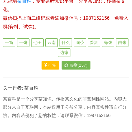
九福瑞
茶百科
，专业茶叶知识平台，分享茶知识，传播茶文
化。
微信扫描上面二维码或者添加微信号：1987152156，免费入
群(资料、试饮)。
一筒
一饼
七子
云南
什么
圆茶
普洱
每饼
由来
边缘
打赏
点赞(257)
关于作者:
茶百科
茶百科是一个分享茶知识、传播茶文化的非营利性网站。内容大
部分来自于互联网，本站仅用于公益分享，内容真实性请自行分
辨。内容若侵犯了您的权益，请联系微信：1987152156