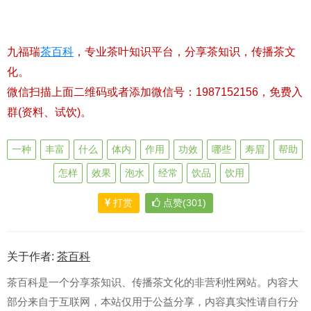
九福瑞
茶百科
，专业茶叶知识平台，分享茶知识，传播茶文
化。
微信扫描上面二维码或者添加微信号：1987152156，免费入
群(资料、试饮)。
一种
丰富
什么
体内
作用
功效
哪些
寿眉
帮助
怎样
效果
泡水
经常
饮品
饮用
打赏
点赞(301)
关于作者:
茶百科
茶百科是一个分享茶知识、传播茶文化的非营利性网站。内容大
部分来自于互联网，本站仅用于公益分享，内容真实性请自行分