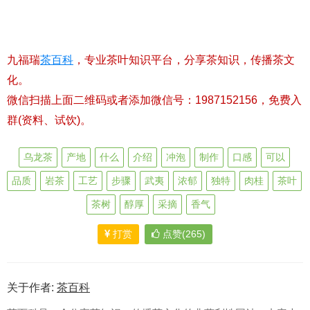
九福瑞
茶百科
，专业茶叶知识平台，分享茶知识，传播茶文
化。
微信扫描上面二维码或者添加微信号：1987152156，免费入
群(资料、试饮)。
乌龙茶
产地
什么
介绍
冲泡
制作
口感
可以
品质
岩茶
工艺
步骤
武夷
浓郁
独特
肉桂
茶叶
茶树
醇厚
采摘
香气
打赏
点赞(265)
关于作者:
茶百科