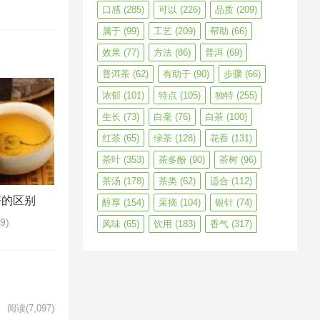
口感
(285)
可以
(226)
品质
(209)
属于
(99)
工艺
(209)
帮助
(66)
效果
(77)
方法
(86)
普洱
(69)
普洱茶
(62)
有助于
(90)
步骤
(66)
浓郁
(101)
特点
(105)
独特
(255)
生长
(73)
白毫
(76)
白茶
(100)
红茶
(65)
绿茶
(128)
花香
(131)
茶叶
(353)
茶多酚
(90)
茶树
(96)
茶汤
(178)
茶类
(62)
适合
(112)
茶的区别
醇厚
(154)
采摘
(104)
银针
(74)
69)
风味
(65)
饮用
(183)
香气
(317)
阅读
(7,097)