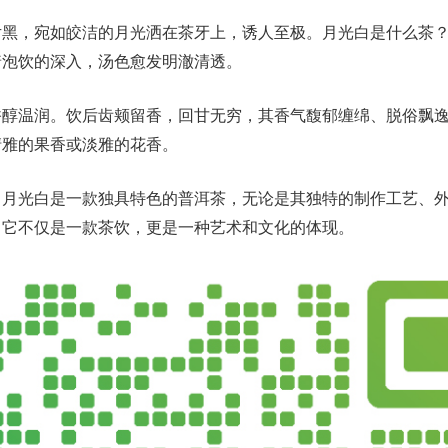
片黑，宛如皎洁的月光洒在茶牙上，诱人至极。月光白是什么茶
着泡饮的深入，汤色愈发明澈清透。
香醇温润。饮后齿颊留香，回甘无穷，其香气馥郁缠绵、脱俗飘
清雅的果香或淡雅的花香。
，月光白是一款独具特色的普洱茶，无论是其独特的制作工艺、
。它不仅是一款茶饮，更是一种艺术和文化的体现。