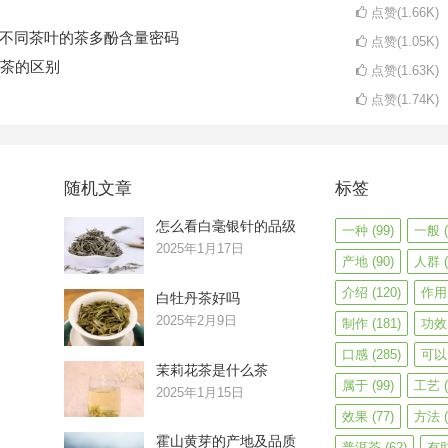
点赞(1.66K)
码不同茶叶的茶多酚含量密码
点赞(1.05K)
茶的区别
点赞(1.63K)
点赞(1.74K)
随机文章
标签
怎么看白毫银针的品级
一种
(99)
一般
(
2025年1月17日
产地
(90)
人群
(
介绍
(120)
作用
白牡丹茶好吗
2025年2月9日
制作
(181)
功效
口感
(285)
可以
茉莉花茶是什么茶
属于
(99)
工艺
(
2025年1月15日
效果
(77)
方法
(
霍山黄芽的产地及品质
普洱茶
(62)
有