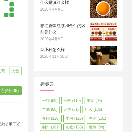
什么是滇红金螺
2026年4月9日
祁红香螺红茶和金针的区
别是什么
2026年4月9日
烟小种怎么样
2025年11月30日
此茶
汤色
标签云
点赞(338)
一种
(99)
一般
(110)
丰富
(94)
产地
(90)
人群
(61)
什么
(186)
介绍
(120)
作用
(125)
冲泡
(181)
站仅用于公
制作
(181)
功效
(165)
发酵
(84)