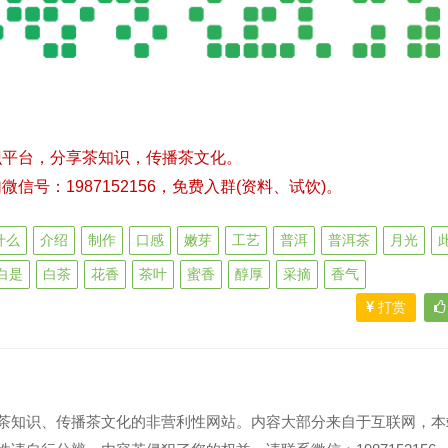
识平台，分享茶知识，传播茶文化。
号：1987152156，免费入群(资料、试饮)。
什么
介绍
制作
口感
嫩芽
工艺
普洱
普洱茶
月光
白是
白茶
花香
茶叶
蜜香
醇厚
采摘
香气
打赏
茶知识、传播茶文化的非营利性网站。内容大部分来自于互联网，本