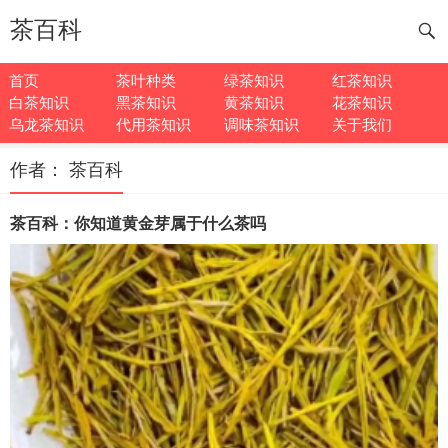
茶百科
首页
茶叶种类
绿茶知识
红茶知识
白茶知识
黑茶知识
黄茶知识
花茶知识
乌龙茶知识
代用茶知识
调味茶知识
关于我们
作者：
茶百科
茶百科：你知道黄金芽属于什么茶吗