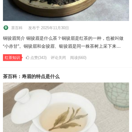
茶百科
发布于 2025年11月30日
铜骏眉简介 铜骏眉是什么茶？铜骏眉是红茶的一种，也被叫做
“小赤甘”。铜骏眉和金骏眉、银骏眉是同一株茶树上采下来…
红茶知识
点赞(343)
评论关闭
阅读
(660)
茶百科：寿眉的特点是什么