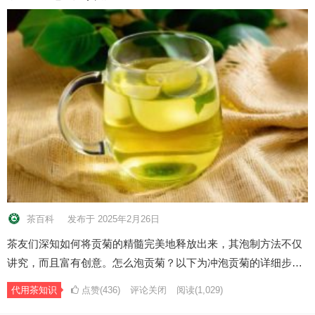
茶百科
发布于 2025年2月26日
茶友们深知如何将贡菊的精髓完美地释放出来，其泡制方法不仅
讲究，而且富有创意。怎么泡贡菊？以下为冲泡贡菊的详细步…
代用茶知识
点赞(436)
评论关闭
阅读
(1,029)