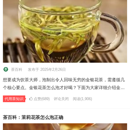
茶百科
发布于 2025年2月26日
想要成为饮茶大师，泡制出令人回味无穷的金银花茶，需遵循几
个核心要点。金银花茶怎么泡才好喝？下面为大家详细介绍金…
代用茶知识
点赞(689)
评论关闭
阅读
(1,906)
茶百科：茉莉花茶怎么泡正确