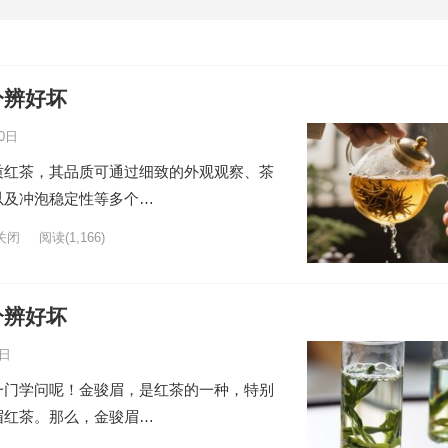
分辨好坏
0日
质红茶，其品质可通过细致的外观观察、茶
以及冲泡稳定性等多个…
关闭
阅读
(1,166)
分辨好坏
6日
一门学问呢！金骏眉，是红茶的一种，特别
眉红茶。那么，金骏眉…