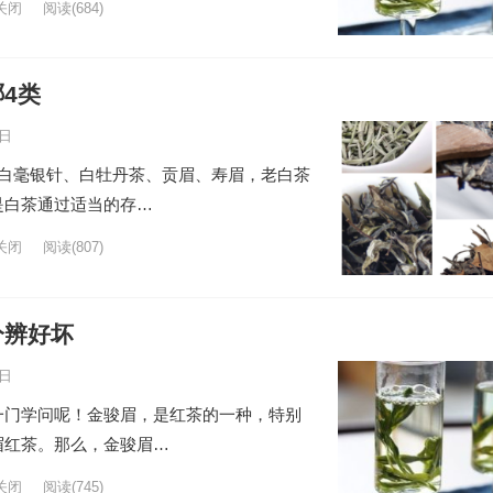
关闭
阅读
(684)
4类
7日
为白毫银针、白牡丹茶、贡眉、寿眉，老白茶
是白茶通过适当的存…
关闭
阅读
(807)
分辨好坏
5日
一门学问呢！金骏眉，是红茶的一种，特别
眉红茶。那么，金骏眉…
关闭
阅读
(745)