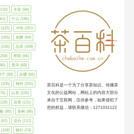
110)
丰富
(94)
61)
什么
(186)
(125)
冲泡
(181)
(165)
发酵
(84)
(226)
品质
(209)
209)
帮助
(66)
86)
普洱
(69)
助于
(90)
步骤
(66)
(105)
独特
(255)
茶百科是一个为了分享茶知识、传播茶
文化的公益网站，网站上的内容大部分
76)
白茶
(100)
来自于互联网，仅供参考，如果侵犯了
128)
花香
(131)
您的权益，请联系微信：1271031122
酚
(90)
茶树
(96)
(62)
适合
(112)
(104)
银针
(74)