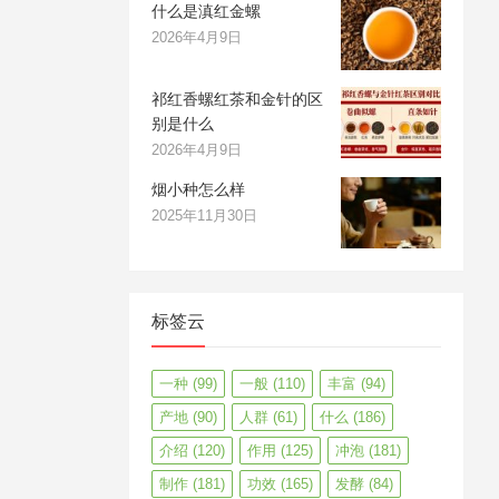
什么是滇红金螺
2026年4月9日
祁红香螺红茶和金针的区
别是什么
2026年4月9日
烟小种怎么样
2025年11月30日
标签云
一种
(99)
一般
(110)
丰富
(94)
产地
(90)
人群
(61)
什么
(186)
介绍
(120)
作用
(125)
冲泡
(181)
制作
(181)
功效
(165)
发酵
(84)