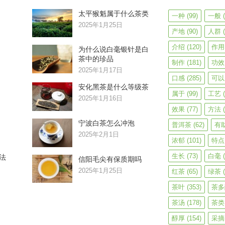
太平猴魁属于什么茶类
一种
(99)
一般
(
2025年1月25日
产地
(90)
人群
(
介绍
(120)
作用
为什么说白毫银针是白
茶中的珍品
制作
(181)
功效
2025年1月17日
口感
(285)
可以
安化黑茶是什么等级茶
属于
(99)
工艺
(
2025年1月16日
效果
(77)
方法
(
宁波白茶怎么冲泡
普洱茶
(62)
有
2025年2月1日
浓郁
(101)
特点
生长
(73)
白毫
(
法
信阳毛尖有保质期吗
2025年1月25日
红茶
(65)
绿茶
(
茶叶
(353)
茶多
茶汤
(178)
茶类
醇厚
(154)
采摘