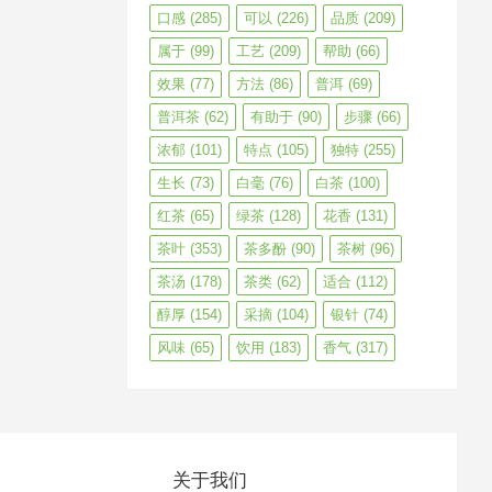
口感
(285)
可以
(226)
品质
(209)
属于
(99)
工艺
(209)
帮助
(66)
效果
(77)
方法
(86)
普洱
(69)
普洱茶
(62)
有助于
(90)
步骤
(66)
浓郁
(101)
特点
(105)
独特
(255)
生长
(73)
白毫
(76)
白茶
(100)
红茶
(65)
绿茶
(128)
花香
(131)
茶叶
(353)
茶多酚
(90)
茶树
(96)
茶汤
(178)
茶类
(62)
适合
(112)
醇厚
(154)
采摘
(104)
银针
(74)
风味
(65)
饮用
(183)
香气
(317)
关于我们