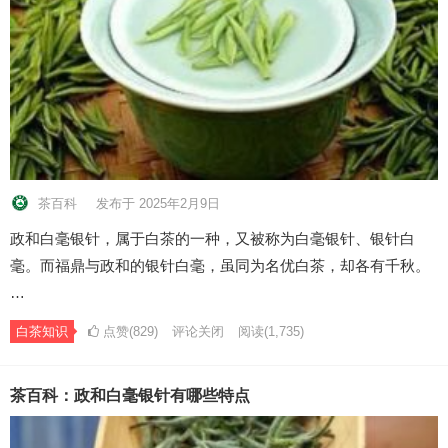
茶百科
发布于 2025年2月9日
政和白毫银针，属于白茶的一种，又被称为白毫银针、银针白
毫。而福鼎与政和的银针白毫，虽同为名优白茶，却各有千秋。
…
白茶知识
点赞(829)
评论关闭
阅读
(1,735)
茶百科：政和白毫银针有哪些特点