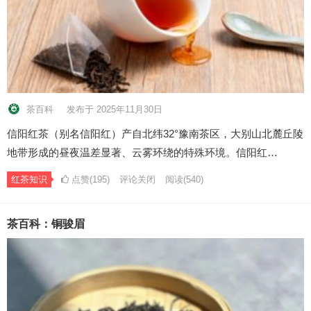
茶百科
发布于 2025年11月30日
信阳红茶（别名信阳红）产自北纬32°豫南茶区，大别山北麓丘陵
地带形成的昼夜温差显著、云雾环绕的特殊环境。信阳红…
红茶知识
点赞(195)
评论关闭
阅读
(540)
茶百科：铜骏眉