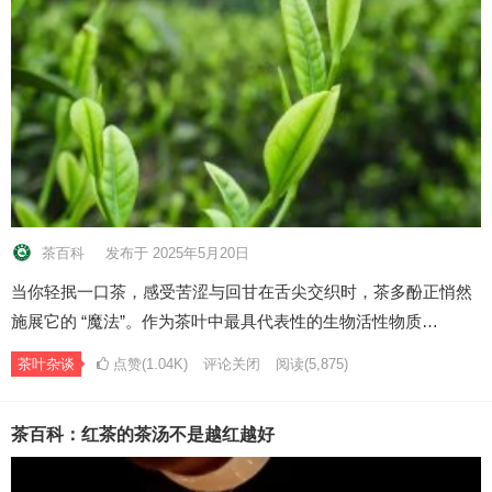
茶百科
发布于 2025年5月20日
当你轻抿一口茶，感受苦涩与回甘在舌尖交织时，茶多酚正悄然
施展它的 “魔法”。作为茶叶中最具代表性的生物活性物质…
茶叶杂谈
点赞(1.04K)
评论关闭
阅读
(5,875)
茶百科：红茶的茶汤不是越红越好