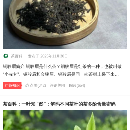
茶百科
发布于 2025年11月30日
铜骏眉简介 铜骏眉是什么茶？铜骏眉是红茶的一种，也被叫做
“小赤甘”。铜骏眉和金骏眉、银骏眉是同一株茶树上采下来…
红茶知识
点赞(342)
评论关闭
阅读
(654)
茶百科：一叶知 “酚”：解码不同茶叶的茶多酚含量密码