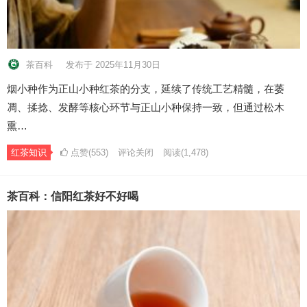
茶百科
发布于 2025年11月30日
烟小种作为正山小种红茶的分支，延续了传统工艺精髓，在萎
凋、揉捻、发酵等核心环节与正山小种保持一致，但通过松木
熏…
红茶知识
点赞(553)
评论关闭
阅读
(1,478)
茶百科：信阳红茶好不好喝