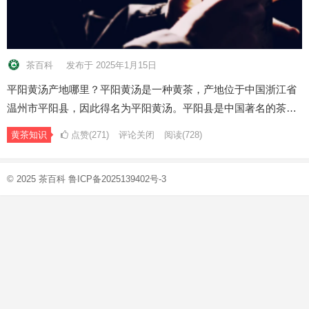
茶百科
发布于 2025年1月15日
平阳黄汤产地哪里？平阳黄汤是一种黄茶，产地位于中国浙江省
温州市平阳县，因此得名为平阳黄汤。平阳县是中国著名的茶…
黄茶知识
点赞(271)
评论关闭
阅读
(728)
© 2025
茶百科
鲁ICP备2025139402号-3