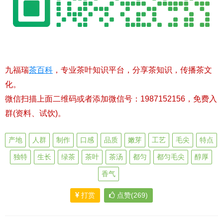
九福瑞
茶百科
，专业茶叶知识平台，分享茶知识，传播茶文
化。
微信扫描上面二维码或者添加微信号：1987152156，免费入
群(资料、试饮)。
产地
人群
制作
口感
品质
嫩芽
工艺
毛尖
特点
独特
生长
绿茶
茶叶
茶汤
都匀
都匀毛尖
醇厚
香气
打赏
点赞(269)