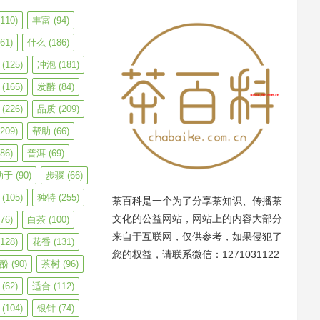
110)
丰富
(94)
61)
什么
(186)
(125)
冲泡
(181)
(165)
发酵
(84)
(226)
品质
(209)
209)
帮助
(66)
86)
普洱
(69)
助于
(90)
步骤
(66)
(105)
独特
(255)
茶百科是一个为了分享茶知识、传播茶
文化的公益网站，网站上的内容大部分
76)
白茶
(100)
来自于互联网，仅供参考，如果侵犯了
128)
花香
(131)
您的权益，请联系微信：1271031122
酚
(90)
茶树
(96)
(62)
适合
(112)
(104)
银针
(74)