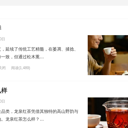
样
0日
支，延续了传统工艺精髓，在萎凋、揉捻、
持一致，但通过松木熏…
关闭
阅读
(1,489)
么样
0日
性品类，龙泉红茶凭借其独特的高山野韵与
地。龙泉红茶怎么样？…