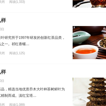
关闭
阅读
(1,333)
么样
0日
叶研究所于1997年研发的创新红茶品类，
品之一。祁红香螺…
关闭
阅读
(1,125)
么样
0日
茶品，精选当地优质乔木大叶种茶树鲜叶为
艺精制而成。滇红宝塔…
关闭
阅读
(1,089)