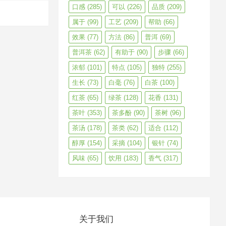
口感
(285)
可以
(226)
品质
(209)
属于
(99)
工艺
(209)
帮助
(66)
效果
(77)
方法
(86)
普洱
(69)
普洱茶
(62)
有助于
(90)
步骤
(66)
浓郁
(101)
特点
(105)
独特
(255)
生长
(73)
白毫
(76)
白茶
(100)
红茶
(65)
绿茶
(128)
花香
(131)
茶叶
(353)
茶多酚
(90)
茶树
(96)
茶汤
(178)
茶类
(62)
适合
(112)
醇厚
(154)
采摘
(104)
银针
(74)
风味
(65)
饮用
(183)
香气
(317)
关于我们