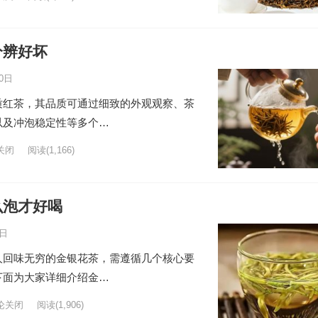
分辨好坏
0日
质红茶，其品质可通过细致的外观观察、茶
以及冲泡稳定性等多个…
关闭
阅读
(1,166)
么泡才好喝
6日
人回味无穷的金银花茶，需遵循几个核心要
下面为大家详细介绍金…
论关闭
阅读
(1,906)