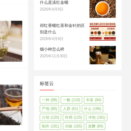
什么是滇红金螺
2026年4月9日
祁红香螺红茶和金针的区
别是什么
2026年4月9日
烟小种怎么样
2025年11月30日
标签云
一种
(99)
一般
(110)
丰富
(94)
产地
(90)
人群
(61)
什么
(186)
介绍
(120)
作用
(125)
冲泡
(181)
制作
(181)
功效
(165)
发酵
(84)