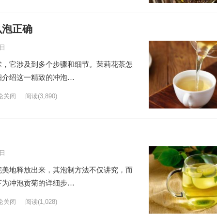
么泡正确
6日
术，它涉及到多个步骤和细节。茉莉花茶怎
细介绍这一精致的冲泡…
论关闭
阅读
(3,890)
6日
完美地释放出来，其泡制方法不仅讲究，而
下为冲泡贡菊的详细步…
论关闭
阅读
(1,028)