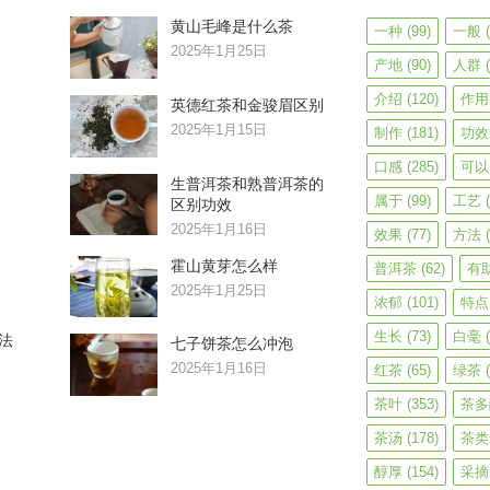
黄山毛峰是什么茶
一种
(99)
一般
(
2025年1月25日
产地
(90)
人群
(
介绍
(120)
作用
英德红茶和金骏眉区别
2025年1月15日
制作
(181)
功效
口感
(285)
可以
生普洱茶和熟普洱茶的
属于
(99)
工艺
(
区别功效
2025年1月16日
效果
(77)
方法
(
霍山黄芽怎么样
普洱茶
(62)
有
2025年1月25日
浓郁
(101)
特点
生长
(73)
白毫
(
法
七子饼茶怎么冲泡
2025年1月16日
红茶
(65)
绿茶
(
茶叶
(353)
茶多
茶汤
(178)
茶类
醇厚
(154)
采摘