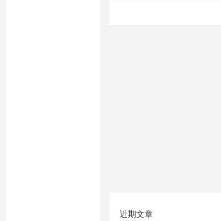
文
章
分
页
近期文章