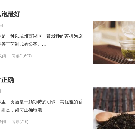
么泡最好
6日
井是一种以杭州西湖区一带栽种的茶树为原
装等工艺制成的绿茶。…
关闭
阅读
(1,697)
才正确
日
界里，贡眉是一颗独特的明珠，其优雅的香
。那么，如何正确地泡…
关闭
阅读
(716)