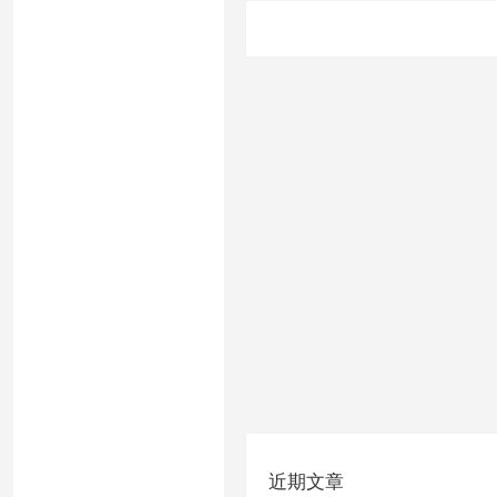
文
章
分
页
近期文章