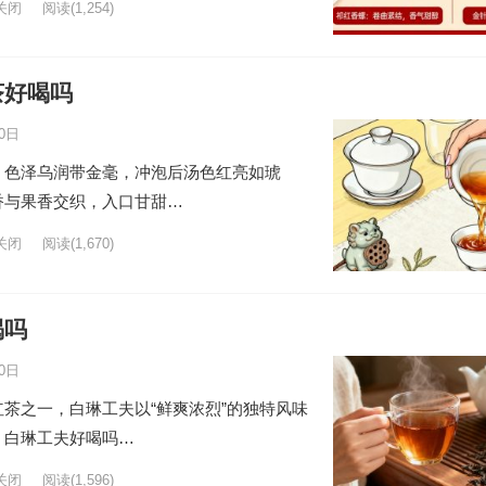
关闭
阅读
(1,254)
茶好喝吗
0日
，色泽乌润带金毫，冲泡后汤色红亮如琥
香与果香交织，入口甘甜…
关闭
阅读
(1,670)
喝吗
0日
茶之一，白琳工夫以“鲜爽浓烈”的独特风味
。白琳工夫好喝吗…
关闭
阅读
(1,596)