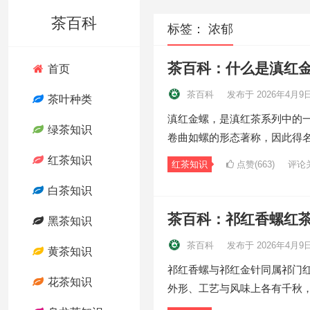
茶百科
标签：
浓郁
茶百科：什么是滇红
首页
茶百科
发布于 2026年4月9
茶叶种类
滇红金螺，是滇红茶系列中的
绿茶知识
卷曲如螺的形态著称，因此得
红茶知识
红茶知识
点赞(663)
评论
白茶知识
茶百科：祁红香螺红
黑茶知识
茶百科
发布于 2026年4月9
黄茶知识
祁红香螺与祁红金针同属祁门红
花茶知识
外形、工艺与风味上各有千秋