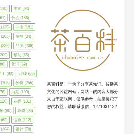
110)
丰富
(94)
61)
什么
(186)
(125)
冲泡
(181)
(165)
发酵
(84)
(226)
品质
(209)
209)
帮助
(66)
86)
普洱
(69)
助于
(90)
步骤
(66)
(105)
独特
(255)
茶百科是一个为了分享茶知识、传播茶
文化的公益网站，网站上的内容大部分
76)
白茶
(100)
来自于互联网，仅供参考，如果侵犯了
128)
花香
(131)
您的权益，请联系微信：1271031122
酚
(90)
茶树
(96)
(62)
适合
(112)
(104)
银针
(74)