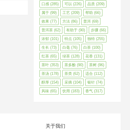
口感
(285)
可以
(226)
品质
(209)
属于
(99)
工艺
(209)
帮助
(66)
效果
(77)
方法
(86)
普洱
(69)
普洱茶
(62)
有助于
(90)
步骤
(66)
浓郁
(101)
特点
(105)
独特
(255)
生长
(73)
白毫
(76)
白茶
(100)
红茶
(65)
绿茶
(128)
花香
(131)
茶叶
(353)
茶多酚
(90)
茶树
(96)
茶汤
(178)
茶类
(62)
适合
(112)
醇厚
(154)
采摘
(104)
银针
(74)
风味
(65)
饮用
(183)
香气
(317)
关于我们