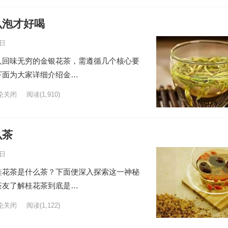
么泡才好喝
6日
人回味无穷的金银花茶，需遵循几个核心要
下面为大家详细介绍金…
论关闭
阅读
(1,910)
么茶
6日
桂花茶是什么茶？下面便深入探索这一神秘
茶友了解桂花茶到底是…
论关闭
阅读
(1,122)