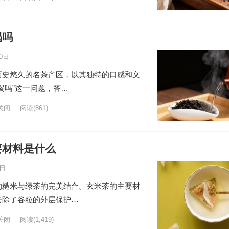
喝吗
0日
历史悠久的名茶产区，以其独特的口感和文
喝吗”这一问题，答…
关闭
阅读
(861)
要材料是什么
8日
的糙米与绿茶的完美结合。玄米茶的主要材
去除了谷粒的外层保护…
关闭
阅读
(1,419)