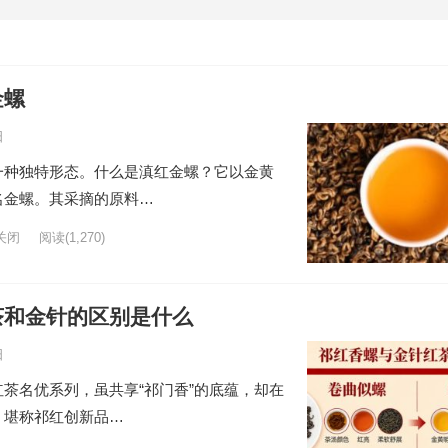
金螺
日
一种独特形态。什么是滇红金螺？它以金黄
名金螺。其采摘的原料…
关闭
阅读
(1,270)
茶和金针的区别是什么
日
茶名优系列，虽共享“祁门香”的底蕴，却在
，堪称祁红创新品…