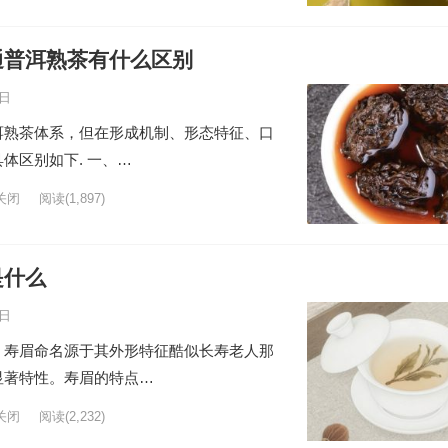
通普洱熟茶有什么区别
8日
洱熟茶体系，但在形成机制、形态特征、口
体区别如下. 一、…
关闭
阅读
(1,897)
是什么
8日
，寿眉命名源于其外形特征酷似长寿老人那
显著特性。寿眉的特点…
关闭
阅读
(2,232)