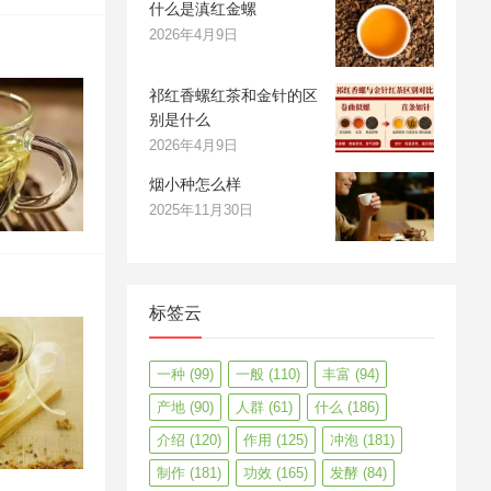
什么是滇红金螺
2026年4月9日
祁红香螺红茶和金针的区
别是什么
2026年4月9日
烟小种怎么样
2025年11月30日
标签云
一种
(99)
一般
(110)
丰富
(94)
产地
(90)
人群
(61)
什么
(186)
介绍
(120)
作用
(125)
冲泡
(181)
制作
(181)
功效
(165)
发酵
(84)