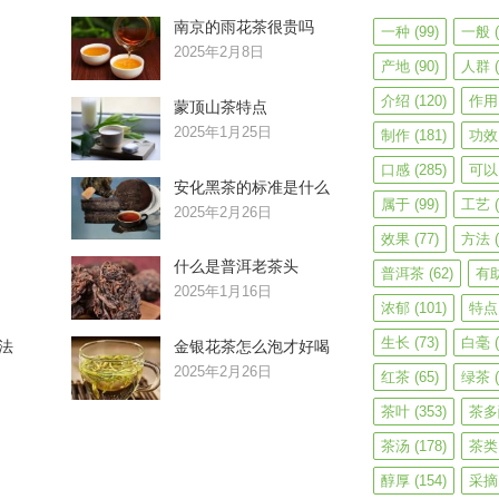
南京的雨花茶很贵吗
一种
(99)
一般
(
2025年2月8日
产地
(90)
人群
(
介绍
(120)
作用
蒙顶山茶特点
2025年1月25日
制作
(181)
功效
口感
(285)
可以
安化黑茶的标准是什么
属于
(99)
工艺
(
2025年2月26日
效果
(77)
方法
(
什么是普洱老茶头
普洱茶
(62)
有
2025年1月16日
浓郁
(101)
特点
生长
(73)
白毫
(
法
金银花茶怎么泡才好喝
2025年2月26日
红茶
(65)
绿茶
(
茶叶
(353)
茶多
茶汤
(178)
茶类
醇厚
(154)
采摘