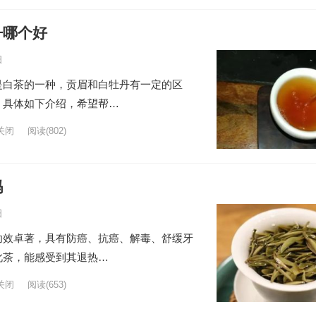
丹哪个好
日
是白茶的一种，贡眉和白牡丹有一定的区
，具体如下介绍，希望帮…
关闭
阅读
(802)
吗
日
功效卓著，具有防癌、抗癌、解毒、舒缓牙
此茶，能感受到其退热…
关闭
阅读
(653)