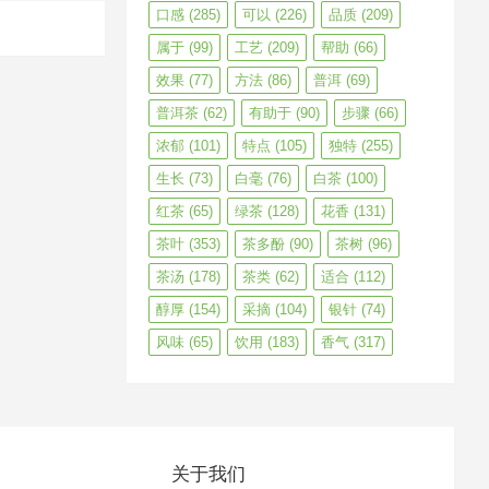
口感
(285)
可以
(226)
品质
(209)
属于
(99)
工艺
(209)
帮助
(66)
效果
(77)
方法
(86)
普洱
(69)
普洱茶
(62)
有助于
(90)
步骤
(66)
浓郁
(101)
特点
(105)
独特
(255)
生长
(73)
白毫
(76)
白茶
(100)
红茶
(65)
绿茶
(128)
花香
(131)
茶叶
(353)
茶多酚
(90)
茶树
(96)
茶汤
(178)
茶类
(62)
适合
(112)
醇厚
(154)
采摘
(104)
银针
(74)
风味
(65)
饮用
(183)
香气
(317)
关于我们