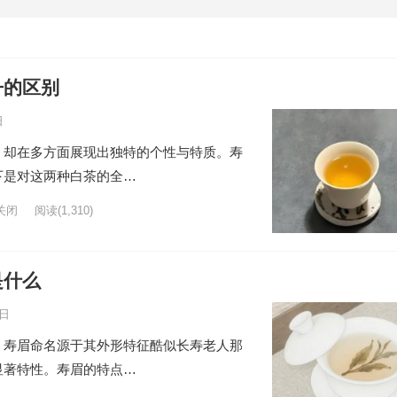
丹的区别
日
，却在多方面展现出独特的个性与特质。寿
下是对这两种白茶的全…
关闭
阅读
(1,310)
是什么
8日
，寿眉命名源于其外形特征酷似长寿老人那
显著特性。寿眉的特点…