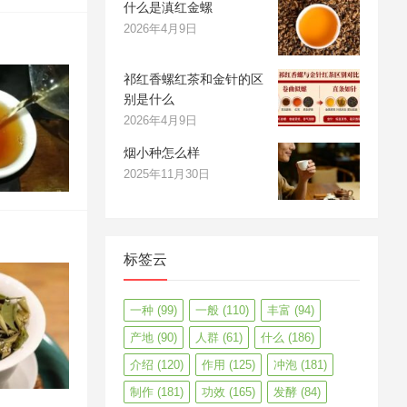
什么是滇红金螺
2026年4月9日
祁红香螺红茶和金针的区
别是什么
2026年4月9日
烟小种怎么样
2025年11月30日
标签云
一种
(99)
一般
(110)
丰富
(94)
产地
(90)
人群
(61)
什么
(186)
介绍
(120)
作用
(125)
冲泡
(181)
制作
(181)
功效
(165)
发酵
(84)