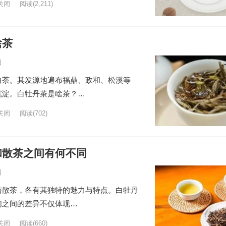
关闭
阅读
(2,211)
啥茶
日
白茶。其发源地遍布福鼎、政和、松溪等
沉淀。白牡丹茶是啥茶？…
关闭
阅读
(702)
和散茶之间有何不同
日
与散茶，各有其独特的魅力与特点。白牡丹
们之间的差异不仅体现…
关闭
阅读
(660)