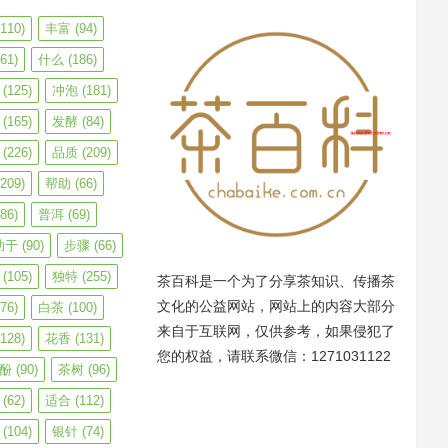
110)
丰富
(94)
61)
什么
(186)
(125)
冲泡
(181)
(165)
发酵
(84)
(226)
品质
(209)
209)
帮助
(66)
86)
普洱
(69)
助于
(90)
步骤
(66)
(105)
独特
(255)
茶百科是一个为了分享茶知识、传播茶
文化的公益网站，网站上的内容大部分
76)
白茶
(100)
来自于互联网，仅供参考，如果侵犯了
128)
花香
(131)
您的权益，请联系微信：1271031122
酚
(90)
茶树
(96)
(62)
适合
(112)
(104)
银针
(74)