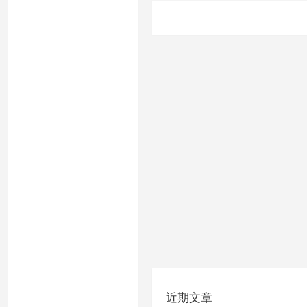
文
章
分
页
近期文章