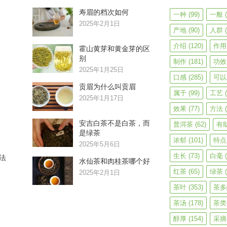
寿眉的档次如何
一种
(99)
一般
(
2025年2月1日
产地
(90)
人群
(
介绍
(120)
作用
霍山黄芽和黄金芽的区
别
制作
(181)
功效
2025年1月25日
口感
(285)
可以
贡眉为什么叫贡眉
属于
(99)
工艺
(
2025年1月17日
效果
(77)
方法
(
安吉白茶不是白茶，而
普洱茶
(62)
有
是绿茶
浓郁
(101)
特点
2025年5月6日
生长
(73)
白毫
(
法
水仙茶和肉桂茶哪个好
红茶
(65)
绿茶
(
2025年2月1日
茶叶
(353)
茶多
茶汤
(178)
茶类
醇厚
(154)
采摘