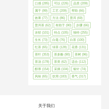
口感
(285)
可以
(226)
品质
(209)
属于
(99)
工艺
(209)
帮助
(66)
效果
(77)
方法
(86)
普洱
(69)
普洱茶
(62)
有助于
(90)
步骤
(66)
浓郁
(101)
特点
(105)
独特
(255)
生长
(73)
白毫
(76)
白茶
(100)
红茶
(65)
绿茶
(128)
花香
(131)
茶叶
(353)
茶多酚
(90)
茶树
(96)
茶汤
(178)
茶类
(62)
适合
(112)
醇厚
(154)
采摘
(104)
银针
(74)
风味
(65)
饮用
(183)
香气
(317)
关于我们