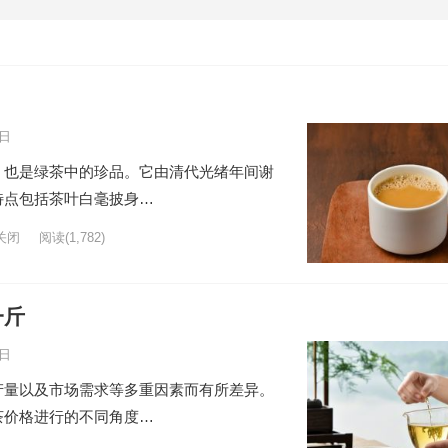
5日
，也是绿茶中的珍品。它由清代光绪年间谢
特点包括茶叶白毫披身…
关闭
阅读
(1,782)
一斤
0日
产量以及市场需求等多重因素而有所差异。
茶价格进行的不同角度…