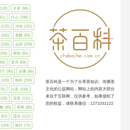
110)
丰富
(94)
61)
什么
(186)
(125)
冲泡
(181)
(165)
发酵
(84)
(226)
品质
(209)
209)
帮助
(66)
86)
普洱
(69)
助于
(90)
步骤
(66)
(105)
独特
(255)
茶百科是一个为了分享茶知识、传播茶
文化的公益网站，网站上的内容大部分
76)
白茶
(100)
来自于互联网，仅供参考，如果侵犯了
128)
花香
(131)
您的权益，请联系微信：1271031122
酚
(90)
茶树
(96)
(62)
适合
(112)
(104)
银针
(74)