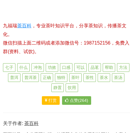
九福瑞
茶百科
，专业茶叶知识平台，分享茶知识，传播茶文
化。
微信扫描上面二维码或者添加微信号：1987152156，免费入
群(资料、试饮)。
七子
什么
冲泡
功效
口感
可以
品茗
帮助
方法
普洱
普洱茶
正确
独特
茶叶
茶性
茶水
茶汤
静置
饮用
打赏
点赞(264)
关于作者:
茶百科