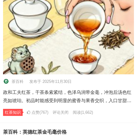
茶百科
发布于 2025年11月30日
政和工夫红茶，干茶条索紧结，色泽乌润带金毫，冲泡后汤色红
亮如琥珀。初品时能感受到明显的蜜香与果香交织，入口甘甜…
红茶知识
点赞(767)
评论关闭
阅读
(1,662)
茶百科：英德红茶金毛毫价格