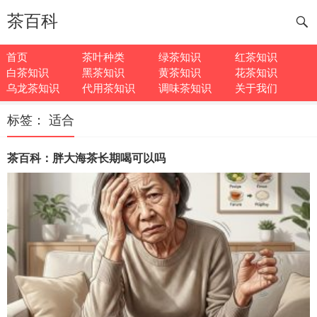
茶百科
首页
茶叶种类
绿茶知识
红茶知识
白茶知识
黑茶知识
黄茶知识
花茶知识
乌龙茶知识
代用茶知识
调味茶知识
关于我们
标签：
适合
茶百科：胖大海茶长期喝可以吗