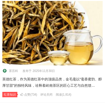
茶百科
发布于 2025年11月30日
英德红茶，作为英德红茶中的顶级品类，金毛毫以“毫香蜜韵、醇
厚甘甜”的独特风味，诠释着岭南茶区的匠心工艺与自然馈…
红茶知识
点赞(734)
评论关闭
阅读
(1,814)