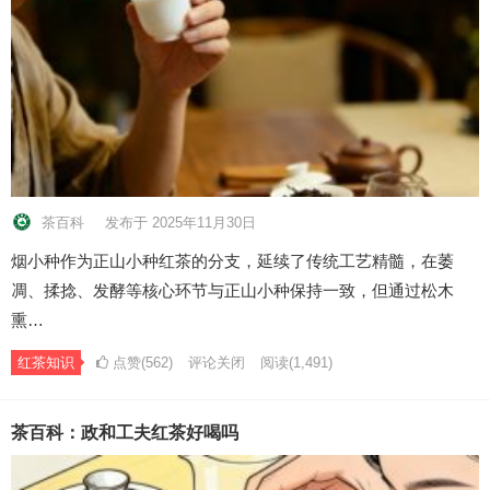
茶百科
发布于 2025年11月30日
烟小种作为正山小种红茶的分支，延续了传统工艺精髓，在萎
凋、揉捻、发酵等核心环节与正山小种保持一致，但通过松木
熏…
红茶知识
点赞(562)
评论关闭
阅读
(1,491)
茶百科：政和工夫红茶好喝吗