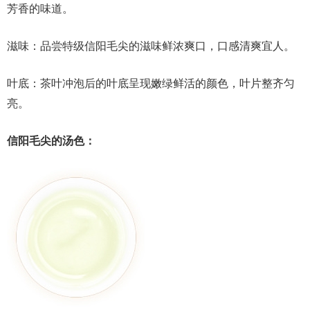
芳香的味道。
滋味：品尝特级信阳毛尖的滋味鲜浓爽口，口感清爽宜人。
叶底：茶叶冲泡后的叶底呈现嫩绿鲜活的颜色，叶片整齐匀
亮。
信阳毛尖的汤色：