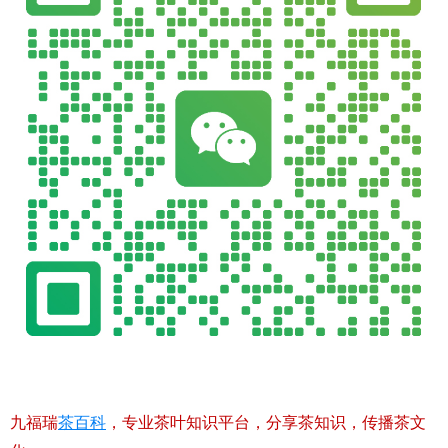
九福瑞
茶百科
，专业茶叶知识平台，分享茶知识，传播茶文