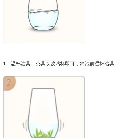
1、温杯洁具：茶具以玻璃杯即可，冲泡前温杯洁具。