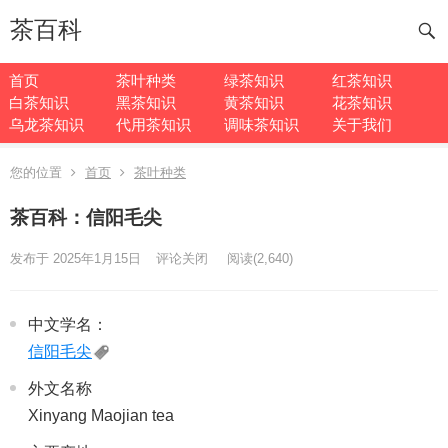
茶百科
首页
茶叶种类
绿茶知识
红茶知识
白茶知识
黑茶知识
黄茶知识
花茶知识
乌龙茶知识
代用茶知识
调味茶知识
关于我们
您的位置
首页
茶叶种类
茶百科：信阳毛尖
发布于 2025年1月15日
评论关闭
阅读
(2,640)
中文学名：
信阳毛尖
外文名称
Xinyang Maojian tea