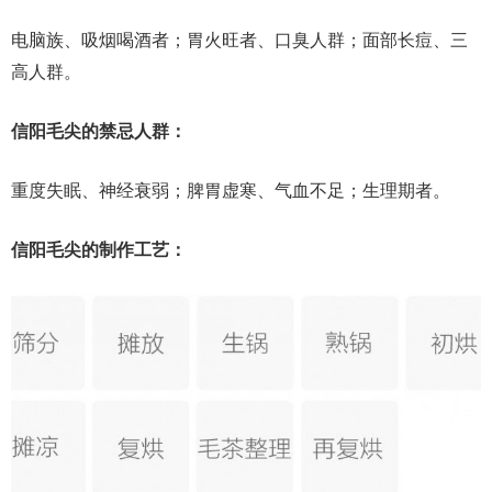
电脑族、吸烟喝酒者；胃火旺者、口臭人群；面部长痘、三
高人群。
信阳毛尖的禁忌人群：
重度失眠、神经衰弱；脾胃虚寒、气血不足；生理期者。
信阳毛尖的制作工艺：