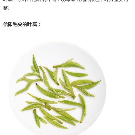
整。
信阳毛尖的叶底：