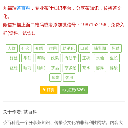
九福瑞
茶百科
，专业茶叶知识平台，分享茶知识，传播茶文
化。
微信扫描上面二维码或者添加微信号：1987152156，免费入
群(资料、试饮)。
人群
什么
介绍
作用
助消化
口感
哺乳期
坏处
好处
孕妇
帮助
效果
有助于
正确
水仙
生长
益处
睡前
睡眠
茶品
茶多酚
茶水
醇厚
鞣酸
预防
饮用
打赏
点赞(626)
关于作者:
茶百科
茶百科是一个分享茶知识、传播茶文化的非营利性网站。内容大