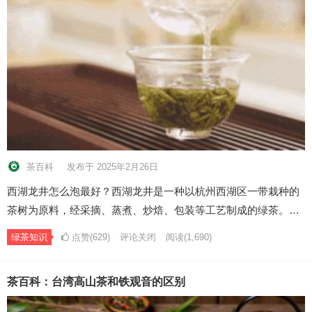
茶百科
发布于 2025年2月26日
西湖龙井怎么泡最好？西湖龙井是一种以杭州西湖区一带栽种的
茶树为原料，经采摘、蒸煮、炒焙、包装等工艺制成的绿茶。…
绿茶知识
点赞(629)
评论关闭
阅读
(1,690)
茶百科：台湾高山茶和铁观音的区别