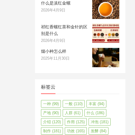
什么是滇红金螺
2026年4月9日
祁红香螺红茶和金针的区
别是什么
2026年4月9日
烟小种怎么样
2025年11月30日
标签云
一种
(99)
一般
(110)
丰富
(94)
产地
(90)
人群
(61)
什么
(186)
介绍
(120)
作用
(125)
冲泡
(181)
制作
(181)
功效
(165)
发酵
(84)