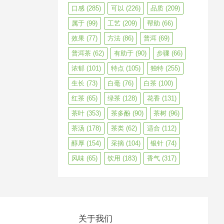
口感
(285)
可以
(226)
品质
(209)
属于
(99)
工艺
(209)
帮助
(66)
效果
(77)
方法
(86)
普洱
(69)
普洱茶
(62)
有助于
(90)
步骤
(66)
浓郁
(101)
特点
(105)
独特
(255)
生长
(73)
白毫
(76)
白茶
(100)
红茶
(65)
绿茶
(128)
花香
(131)
茶叶
(353)
茶多酚
(90)
茶树
(96)
茶汤
(178)
茶类
(62)
适合
(112)
醇厚
(154)
采摘
(104)
银针
(74)
风味
(65)
饮用
(183)
香气
(317)
关于我们