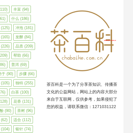
110)
丰富
(94)
61)
什么
(186)
(125)
冲泡
(181)
(165)
发酵
(84)
(226)
品质
(209)
209)
帮助
(66)
86)
普洱
(69)
助于
(90)
步骤
(66)
(105)
独特
(255)
茶百科是一个为了分享茶知识、传播茶
文化的公益网站，网站上的内容大部分
76)
白茶
(100)
来自于互联网，仅供参考，如果侵犯了
128)
花香
(131)
您的权益，请联系微信：1271031122
酚
(90)
茶树
(96)
(62)
适合
(112)
(104)
银针
(74)