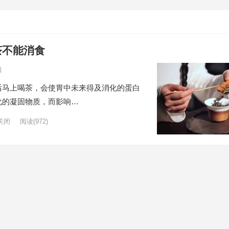
茶不能消食
日
后马上喝茶，会使胃中未来得及消化的蛋白
化的凝固物质，而影响…
关闭
阅读
(972)