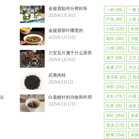
金骏眉如何分辨好坏
一种
(99)
一般
(
2025年1月26日
产地
(90)
人群
(
介绍
(120)
作用
金骏眉茶叶哪里的
2025年1月15日
制作
(181)
功效
口感
(285)
可以
六安瓜片属于什么茶类
属于
(99)
工艺
(
2025年1月25日
效果
(77)
方法
(
武夷肉桂
普洱茶
(62)
有
2025年2月1日
浓郁
(101)
特点
生长
(73)
白毫
(
法
白毫银针的功效和作用
2025年1月17日
红茶
(65)
绿茶
(
茶叶
(353)
茶多
茶汤
(178)
茶类
醇厚
(154)
采摘