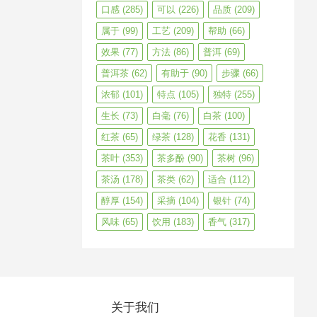
口感
(285)
可以
(226)
品质
(209)
属于
(99)
工艺
(209)
帮助
(66)
效果
(77)
方法
(86)
普洱
(69)
普洱茶
(62)
有助于
(90)
步骤
(66)
浓郁
(101)
特点
(105)
独特
(255)
生长
(73)
白毫
(76)
白茶
(100)
红茶
(65)
绿茶
(128)
花香
(131)
茶叶
(353)
茶多酚
(90)
茶树
(96)
茶汤
(178)
茶类
(62)
适合
(112)
醇厚
(154)
采摘
(104)
银针
(74)
风味
(65)
饮用
(183)
香气
(317)
关于我们