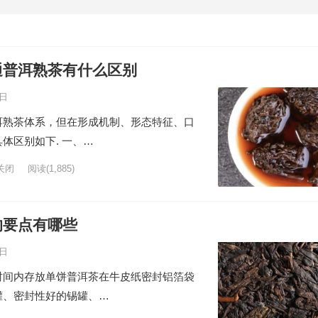
通普洱熟茶有什么区别
8日
洱熟茶体系，但在形成机制、形态特征、口
体区别如下. 一、…
关闭
阅读
(1,885)
的要点有哪些
6日
时间内存放单饼普洱茶在牛皮纸密封铝箔袋
罐、密封性好的锡罐、…