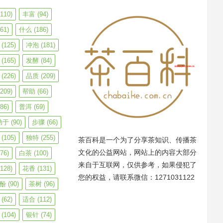
110)
丰富
(94)
61)
什么
(186)
(125)
冲泡
(181)
(165)
发酵
(84)
(226)
品质
(209)
209)
帮助
(66)
86)
普洱
(69)
助于
(90)
步骤
(66)
(105)
独特
(255)
茶百科是一个为了分享茶知识、传播茶
文化的公益网站，网站上的内容大部分
76)
白茶
(100)
来自于互联网，仅供参考，如果侵犯了
128)
花香
(131)
您的权益，请联系微信：1271031122
酚
(90)
茶树
(96)
(62)
适合
(112)
(104)
银针
(74)