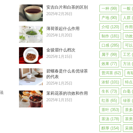
安吉白片和白茶的区别
一种
(99)
一般
(
2025年2月26日
产地
(90)
人群
(
介绍
(120)
作用
薄荷茶起什么作用
2025年1月20日
制作
(181)
功效
口感
(285)
可以
金骏眉什么档次
属于
(99)
工艺
(
2025年1月15日
效果
(77)
方法
(
碧螺春是什么名优绿茶
普洱茶
(62)
有
的代表
浓郁
(101)
特点
2025年1月25日
生长
(73)
白毫
(
法
茉莉花茶的功效和作用
2025年1月15日
红茶
(65)
绿茶
(
茶叶
(353)
茶多
茶汤
(178)
茶类
醇厚
(154)
采摘