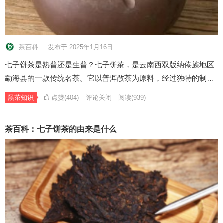
茶百科
发布于 2025年1月16日
七子饼茶是熟普还是生普？七子饼茶，是云南西双版纳傣族地区
勐海县的一款传统名茶。它以普洱散茶为原料，经过独特的制…
黑茶知识
点赞(404)
评论关闭
阅读
(939)
茶百科：七子饼茶的由来是什么