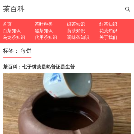
茶百科
首页
茶叶种类
绿茶知识
红茶知识
白茶知识
黑茶知识
黄茶知识
花茶知识
乌龙茶知识
代用茶知识
调味茶知识
关于我们
标签：
每饼
茶百科：七子饼茶是熟普还是生普