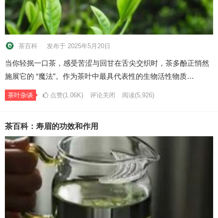
茶百科
发布于 2025年5月20日
当你轻抿一口茶，感受苦涩与回甘在舌尖交织时，茶多酚正悄然
施展它的 “魔法”。作为茶叶中最具代表性的生物活性物质…
茶叶杂谈
点赞(1.06K)
评论关闭
阅读
(5,926)
茶百科：寿眉的功效和作用