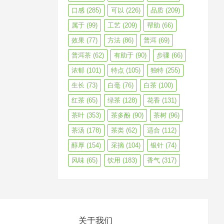
口感
(285)
可以
(226)
品质
(209)
属于
(99)
工艺
(209)
帮助
(66)
效果
(77)
方法
(86)
普洱
(69)
普洱茶
(62)
有助于
(90)
步骤
(66)
浓郁
(101)
特点
(105)
独特
(255)
生长
(73)
白毫
(76)
白茶
(100)
红茶
(65)
绿茶
(128)
花香
(131)
茶叶
(353)
茶多酚
(90)
茶树
(96)
茶汤
(178)
茶类
(62)
适合
(112)
醇厚
(154)
采摘
(104)
银针
(74)
风味
(65)
饮用
(183)
香气
(317)
关于我们