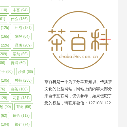
110)
丰富
(94)
61)
什么
(186)
(125)
冲泡
(181)
(165)
发酵
(84)
(226)
品质
(209)
209)
帮助
(66)
86)
普洱
(69)
助于
(90)
步骤
(66)
(105)
独特
(255)
茶百科是一个为了分享茶知识、传播茶
文化的公益网站，网站上的内容大部分
76)
白茶
(100)
来自于互联网，仅供参考，如果侵犯了
128)
花香
(131)
您的权益，请联系微信：1271031122
酚
(90)
茶树
(96)
(62)
适合
(112)
(104)
银针
(74)