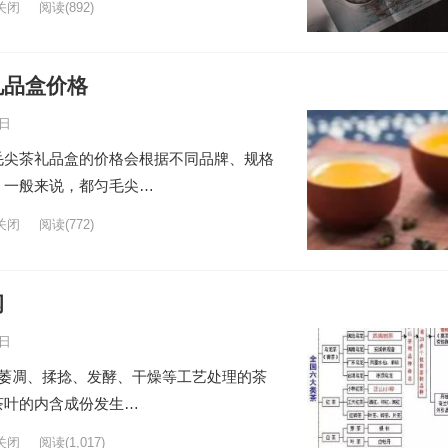
关闭
阅读
(892)
礼品盒价格
5日
毛尖茶礼品盒的价格会根据不同品牌、规格
。一般来说，都匀毛尖…
关闭
阅读
(772)
纲
8日
过萎凋、揉捻、发酵、干燥等工艺处理的茶
茶叶的内含成份发生…
关闭
阅读
(1,017)