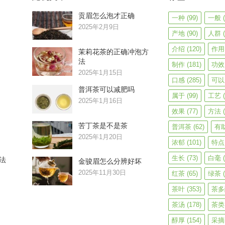
贡眉怎么泡才正确
一种
(99)
一般
(
2025年2月9日
产地
(90)
人群
(
介绍
(120)
作用
茉莉花茶的正确冲泡方
法
制作
(181)
功效
2025年1月15日
口感
(285)
可以
普洱茶可以减肥吗
属于
(99)
工艺
(
2025年1月16日
效果
(77)
方法
(
苦丁茶是不是茶
普洱茶
(62)
有
2025年1月20日
浓郁
(101)
特点
生长
(73)
白毫
(
法
金骏眉怎么分辨好坏
2025年11月30日
红茶
(65)
绿茶
(
茶叶
(353)
茶多
茶汤
(178)
茶类
醇厚
(154)
采摘